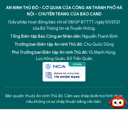
AN NINH THỦ ĐÔ - CƠ QUAN CỦA CÔNG AN THÀNH PHỐ HÀ
NỘI - CHUYÊN TRANG CỦA BÁO CAND
Giấy phép hoạt động báo chí số 08/GP-BTTTT, ngày 5/1/2021
của Bộ Thông tin và Truyền thông.
Tổng Biên tập Báo Công an Nhân dân:
Nguyễn Thanh Bình
Trưởng ban Biên tập An ninh Thủ đô:
Chu Quốc Dũng
Phó Trưởng ban Biên tập An ninh Thủ đô:
Vũ Mạnh Hùng
,
Lưu Hồng Quân
,
Đỗ Trần Quân
5 điểm nghẽn của Hà Nội
giải pháp xử lý điểm nghẽn của
Bản quyền thuộc An ninh Thủ đô. Cấm sao chép dưới mọi hình thức
nếu không có sự chấp thuận bằng văn bản.