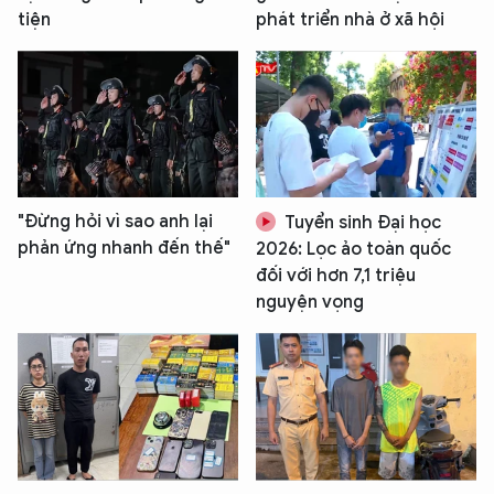
Hãy hỏi tôi bất kỳ điều gì bạn cần biết về
tiện
phát triển nhà ở xã hội
An Ninh Thủ Đô nhé. Tôi sẵn sàng hỗ trợ!
"Đừng hỏi vì sao anh lại
Tuyển sinh Đại học
phản ứng nhanh đến thế"
2026: Lọc ảo toàn quốc
đối với hơn 7,1 triệu
nguyện vọng