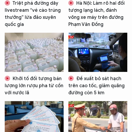
Triệt phá đường dây
Hà Nội: Làm rõ hai đối
livestream “vé cào trúng
tượng lạng lách, đánh
thưởng” lừa đảo xuyên
võng xe máy trên đường
quốc gia
Phạm Văn Đồng
Khởi tố đối tượng bán
Đề xuất bỏ sát hạch
lượng lớn rượu pha từ cồn
trên cao tốc, giảm quãng
với nước lã
đường còn 5 km