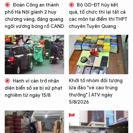
Đoàn Công an thành
Bộ GD-ĐT hủy kết
phố Hà Nội giành 2 huy
quả, tổ chức thi lại tất cả
chương vàng, đăng quang
các môn tại điểm thi THPT
ngôi vương bóng rổ CAND
chuyên Tuyên Quang
XIN CHÀO,
TÔI LÀ CHATBOT CỦA
Hãy hỏi tôi bất kỳ điều gì bạn cần biết về
Khởi tố nhóm đối tượng
Hành vi cản trở nhận
An Ninh Thủ Đô nhé. Tôi sẵn sàng hỗ trợ!
lừa đảo "vé cào trúng
diện biển số xe bị xử phạt
thưởng" | ATV ngày
nghiêm từ ngày 15/8
5/8/2026