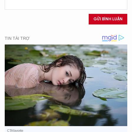
GỬI BÌNH LUẬN