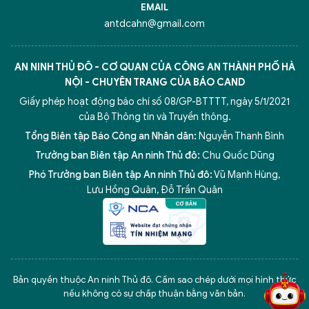
EMAIL
antdcahn@gmail.com
AN NINH THỦ ĐÔ - CƠ QUAN CỦA CÔNG AN THÀNH PHỐ HÀ
NỘI - CHUYÊN TRANG CỦA BÁO CAND
Giấy phép hoạt động báo chí số 08/GP-BTTTT, ngày 5/1/2021
của Bộ Thông tin và Truyền thông.
Tổng Biên tập Báo Công an Nhân dân:
Nguyễn Thanh Bình
Trưởng ban Biên tập An ninh Thủ đô:
Chu Quốc Dũng
Phó Trưởng ban Biên tập An ninh Thủ đô:
Vũ Mạnh Hùng
,
Lưu Hồng Quân
,
Đỗ Trần Quân
5 điểm nghẽn của Hà Nội
giải pháp xử lý điểm nghẽn của
Bản quyền thuộc An ninh Thủ đô. Cấm sao chép dưới mọi hình thức
nếu không có sự chấp thuận bằng văn bản.