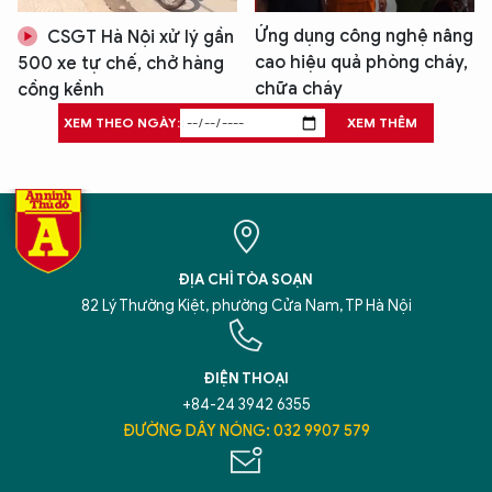
Ứng dụng công nghệ nâng
CSGT Hà Nội xử lý gần
cao hiệu quả phòng cháy,
500 xe tự chế, chở hàng
chữa cháy
cồng kềnh
XEM THEO NGÀY:
XEM THÊM
ĐỊA CHỈ TÒA SOẠN
82 Lý Thường Kiệt, phường Cửa Nam, TP Hà Nội
ĐIỆN THOẠI
+84-24 3942 6355
ĐƯỜNG DÂY NÓNG: 032 9907 579