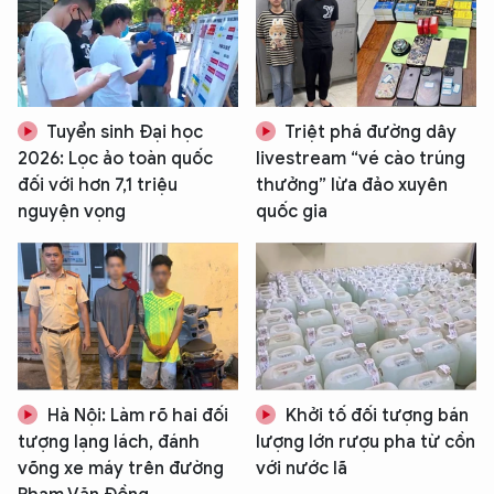
Tuyển sinh Đại học
Triệt phá đường dây
2026: Lọc ảo toàn quốc
livestream “vé cào trúng
đối với hơn 7,1 triệu
thưởng” lừa đảo xuyên
nguyện vọng
quốc gia
Hà Nội: Làm rõ hai đối
Khởi tố đối tượng bán
tượng lạng lách, đánh
lượng lớn rượu pha từ cồn
võng xe máy trên đường
với nước lã