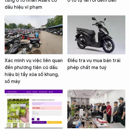
tùng ô tô nhãn Asahi có
ô tô tự lái rồi đem bán
dấu hiệu vi phạm
Xác minh vụ việc liên quan
Điều tra vụ mua bán trái
đến phương tiện có dấu
phép chất ma tuý
hiệu bị tẩy xóa số khung,
số máy