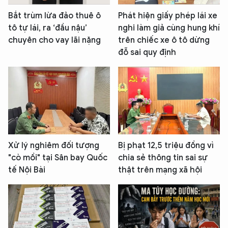
Bắt trùm lừa đảo thuê ô
Phát hiện giấy phép lái xe
tô tự lái, ra ‘đầu nậu’
nghi làm giả cùng hung khí
chuyên cho vay lãi nặng
trên chiếc xe ô tô dừng
đỗ sai quy định
Xử lý nghiêm đối tượng
Bị phạt 12,5 triệu đồng vì
"cò mồi" tại Sân bay Quốc
chia sẻ thông tin sai sự
tế Nội Bài
thật trên mạng xã hội