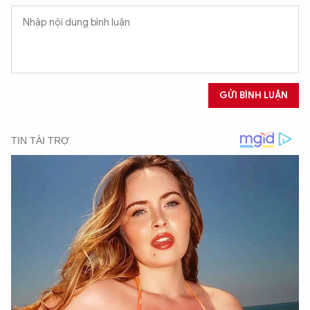
XIN CHÀO,
TÔI LÀ CHATBOT CỦA
GỬI BÌNH LUẬN
Hãy hỏi tôi bất kỳ điều gì bạn cần biết về
An Ninh Thủ Đô nhé. Tôi sẵn sàng hỗ trợ!