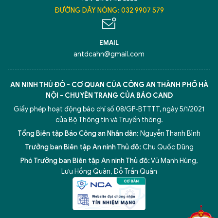
ĐƯỜNG DÂY NÓNG: 032 9907 579
EMAIL
antdcahn@gmail.com
AN NINH THỦ ĐÔ - CƠ QUAN CỦA CÔNG AN THÀNH PHỐ HÀ
NỘI - CHUYÊN TRANG CỦA BÁO CAND
Giấy phép hoạt động báo chí số 08/GP-BTTTT, ngày 5/1/2021
của Bộ Thông tin và Truyền thông.
Tổng Biên tập Báo Công an Nhân dân:
Nguyễn Thanh Bình
Trưởng ban Biên tập An ninh Thủ đô:
Chu Quốc Dũng
Phó Trưởng ban Biên tập An ninh Thủ đô:
Vũ Mạnh Hùng
,
Lưu Hồng Quân
,
Đỗ Trần Quân
5 điểm nghẽn của Hà Nội
giải pháp xử lý điểm nghẽn của