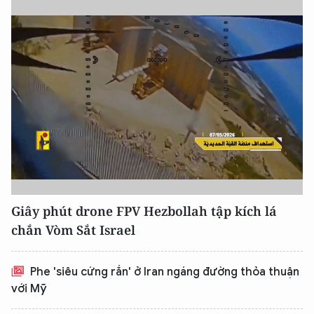
Hãy hỏi tôi bất kỳ điều gì bạn cần biết về
An Ninh Thủ Đô nhé. Tôi sẵn sàng hỗ trợ!
Giây phút drone FPV Hezbollah tập kích lá
chắn Vòm Sắt Israel
Phe 'siêu cứng rắn' ở Iran ngáng đường thỏa thuận
với Mỹ