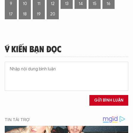
9
10
11
12
13
14
15
16
17
18
19
20
Ý KIẾN BẠN ĐỌC
GỬI BÌNH LUẬN