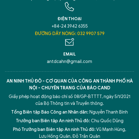
ĐIỆN THOẠI
+84-24 3942 6355
ĐƯỜNG DÂY NÓNG: 032 9907 579
EMAIL
antdcahn@gmail.com
AN NINH THỦ ĐÔ - CƠ QUAN CỦA CÔNG AN THÀNH PHỐ HÀ
NỘI - CHUYÊN TRANG CỦA BÁO CAND
Giấy phép hoạt động báo chí số 08/GP-BTTTT, ngày 5/1/2021
của Bộ Thông tin và Truyền thông.
Tổng Biên tập Báo Công an Nhân dân:
Nguyễn Thanh Bình
Trưởng ban Biên tập An ninh Thủ đô:
Chu Quốc Dũng
Phó Trưởng ban Biên tập An ninh Thủ đô:
Vũ Mạnh Hùng
,
5 điểm nghẽn của Hà Nội
giải pháp xử lý điểm nghẽn của
Lưu Hồng Quân
,
Đỗ Trần Quân