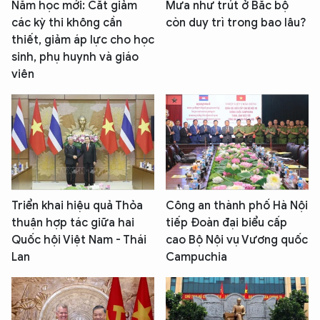
Năm học mới: Cắt giảm
Mưa như trút ở Bắc bộ
TÔI LÀ CHATBOT CỦA
các kỳ thi không cần
còn duy trì trong bao lâu?
thiết, giảm áp lực cho học
sinh, phụ huynh và giáo
Hãy hỏi tôi bất kỳ điều gì bạn cần biết về
viên
An Ninh Thủ Đô nhé. Tôi sẵn sàng hỗ trợ!
Triển khai hiệu quả Thỏa
Công an thành phố Hà Nội
thuận hợp tác giữa hai
tiếp Đoàn đại biểu cấp
Quốc hội Việt Nam - Thái
cao Bộ Nội vụ Vương quốc
Lan
Campuchia