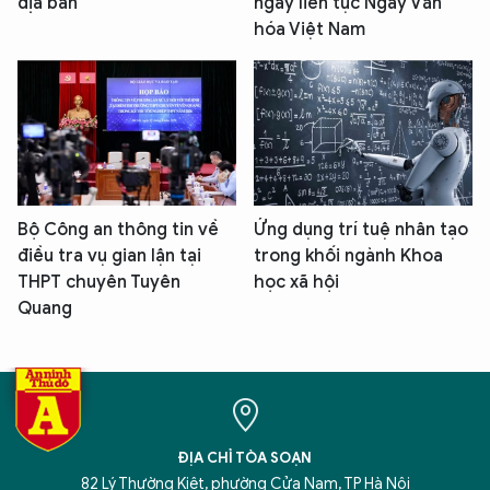
địa bàn
ngày liên tục Ngày Văn
hóa Việt Nam
Bộ Công an thông tin về
Ứng dụng trí tuệ nhân tạo
điều tra vụ gian lận tại
trong khối ngành Khoa
THPT chuyên Tuyên
học xã hội
Quang
ĐỊA CHỈ TÒA SOẠN
82 Lý Thường Kiệt, phường Cửa Nam, TP Hà Nội