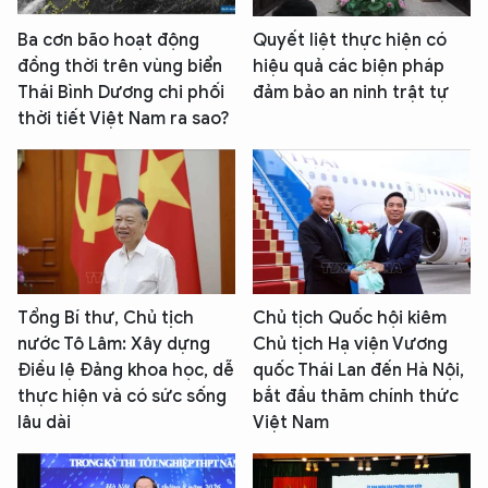
Ba cơn bão hoạt động
Quyết liệt thực hiện có
đồng thời trên vùng biển
hiệu quả các biện pháp
Thái Bình Dương chi phối
đảm bảo an ninh trật tự
thời tiết Việt Nam ra sao?
Tổng Bí thư, Chủ tịch
Chủ tịch Quốc hội kiêm
nước Tô Lâm: Xây dựng
Chủ tịch Hạ viện Vương
Điều lệ Đảng khoa học, dễ
quốc Thái Lan đến Hà Nội,
thực hiện và có sức sống
bắt đầu thăm chính thức
lâu dài
Việt Nam