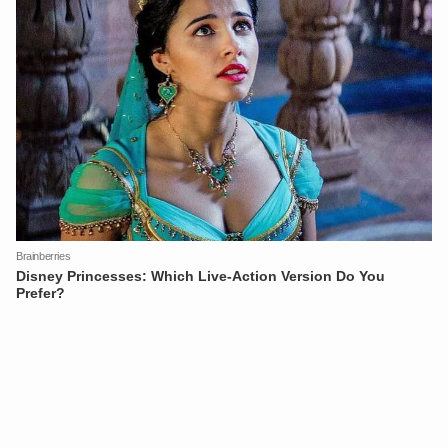
XIN CHÀO,
TÔI LÀ CHATBOT CỦA
Hãy hỏi tôi bất kỳ điều gì bạn cần biết về
An Ninh Thủ Đô nhé. Tôi sẵn sàng hỗ trợ!