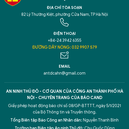
ĐỊA CHỈ TÒA SOẠN
82 Lý Thường Kiệt, phường Cửa Nam, TP Hà Nội
ĐIỆN THOẠI
+84-24 3942 6355
ĐƯỜNG DÂY NÓNG: 032 9907 579
EMAIL
antdcahn@gmail.com
AN NINH THỦ ĐÔ - CƠ QUAN CỦA CÔNG AN THÀNH PHỐ HÀ
NỘI - CHUYÊN TRANG CỦA BÁO CAND
Giấy phép hoạt động báo chí số 08/GP-BTTTT, ngày 5/1/2021
của Bộ Thông tin và Truyền thông.
Tổng Biên tập Báo Công an Nhân dân:
Nguyễn Thanh Bình
Trưởng ban Biên tập An ninh Thủ đô:
Chu Quốc Dũng