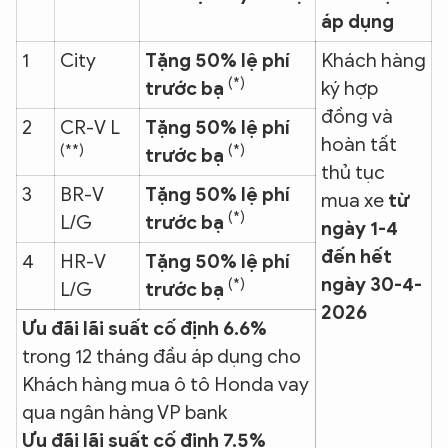
áp dụng
1
City
Tặng 50% lệ phí
Khách hàng
(*)
trước bạ
ký hợp
đồng và
2
CR-V L
Tặng 50% lệ phí
hoàn tất
(**)
(*)
trước bạ
thủ tục
3
BR-V
Tặng 50% lệ phí
mua xe
từ
(*)
L/G
trước bạ
ngày 1
-4
đến hết
4
HR-V
Tặng 50% lệ phí
ngày 30
-4
-
(*)
L/G
trước bạ
2026
Ưu đãi lãi suất cố định 6.6%
trong 12 tháng đầu áp dụng cho
Khách hàng mua ô tô Honda vay
qua ngân hàng VP bank
Ưu đãi lãi suất cố định 7.5%