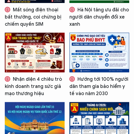
Hãy hỏi tôi bất kỳ điều gì bạn cần biết về
Mất sóng điện thoại
Hà Nội tăng ưu đãi cho
An Ninh Thủ Đô nhé. Tôi sẵn sàng hỗ trợ!
bất thường, coi chừng bị
người dân chuyển đổi xe
chiếm quyền SIM
xanh
Nhận diện 4 chiêu trò
Hướng tới 100% người
kinh doanh trang sức giả
dân tham gia bảo hiểm y
mạo thương hiệu
tế vào năm 2030