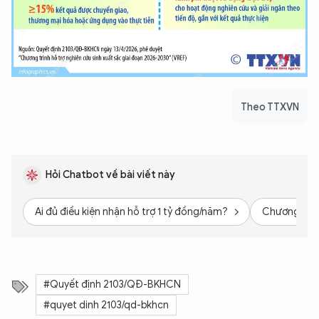
Theo TTXVN
Hỏi Chatbot về bài viết này
Ai đủ điều kiện nhận hỗ trợ 1 tỷ đồng/năm?
Chương trình
#Quyết định 2103/QĐ-BKHCN
#quyet dinh 2103/qd-bkhcn