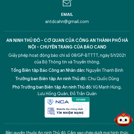
EMAIL
antdcahn@gmail.com
AN NINH THỦ ĐÔ - CƠ QUAN CỦA CÔNG AN THÀNH PHỐ HÀ
NỘI - CHUYÊN TRANG CỦA BÁO CAND
Giấy phép hoạt động báo chí số 08/GP-BTTTT, ngày 5/1/2021
của Bộ Thông tin và Truyền thông.
Tổng Biên tập Báo Công an Nhân dân:
Nguyễn Thanh Bình
Trưởng ban Biên tập An ninh Thủ đô:
Chu Quốc Dũng
Phó Trưởng ban Biên tập An ninh Thủ đô:
Vũ Mạnh Hùng
,
5 điểm nghẽn của Hà Nội
giải pháp xử lý điểm nghẽn của
Lưu Hồng Quân
,
Đỗ Trần Quân
Bản quyền thuộc An ninh Thủ đô. Cấm sao chép dưới mọi hình thức