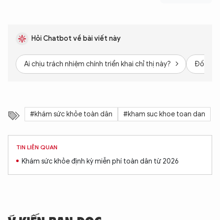
Hỏi Chatbot về bài viết này
Ai chịu trách nhiệm chính triển khai chỉ thị này?
Đối tượ
#khám sức khỏe toàn dân
#kham suc khoe toan dan
TIN LIÊN QUAN
Khám sức khỏe định kỳ miễn phí toàn dân từ 2026