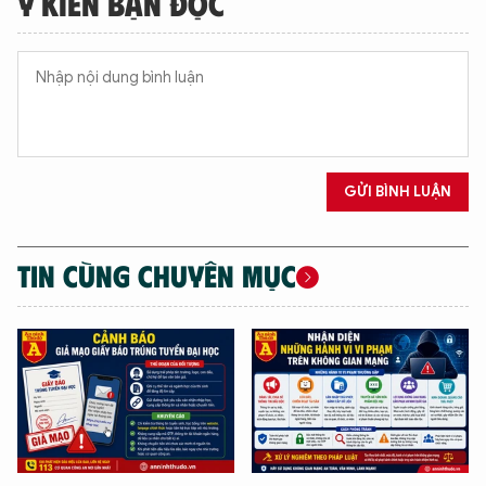
Ý KIẾN BẠN ĐỌC
GỬI BÌNH LUẬN
TIN CÙNG CHUYÊN MỤC
XIN CHÀO,
TÔI LÀ CHATBOT CỦA
Hãy hỏi tôi bất kỳ điều gì bạn cần biết về
An Ninh Thủ Đô nhé. Tôi sẵn sàng hỗ trợ!