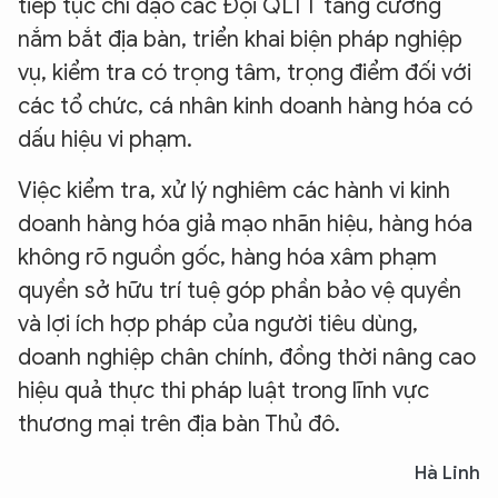
tiếp tục chỉ đạo các Đội QLTT tăng cường
nắm bắt địa bàn, triển khai biện pháp nghiệp
vụ, kiểm tra có trọng tâm, trọng điểm đối với
các tổ chức, cá nhân kinh doanh hàng hóa có
dấu hiệu vi phạm.
Việc kiểm tra, xử lý nghiêm các hành vi kinh
doanh hàng hóa giả mạo nhãn hiệu, hàng hóa
không rõ nguồn gốc, hàng hóa xâm phạm
XIN CHÀO,
quyền sở hữu trí tuệ góp phần bảo vệ quyền
TÔI LÀ CHATBOT CỦA
và lợi ích hợp pháp của người tiêu dùng,
doanh nghiệp chân chính, đồng thời nâng cao
Hãy hỏi tôi bất kỳ điều gì bạn cần biết về
hiệu quả thực thi pháp luật trong lĩnh vực
An Ninh Thủ Đô nhé. Tôi sẵn sàng hỗ trợ!
thương mại trên địa bàn Thủ đô.
Hà Linh