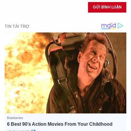
GỬI BÌNH LUẬN