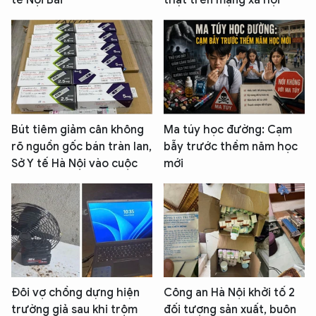
tế Nội Bài
thật trên mạng xã hội
Bút tiêm giảm cân không
Ma túy học đường: Cạm
rõ nguồn gốc bán tràn lan,
bẫy trước thềm năm học
Sở Y tế Hà Nội vào cuộc
mới
Đôi vợ chồng dựng hiện
Công an Hà Nội khởi tố 2
trường giả sau khi trộm
đối tượng sản xuất, buôn