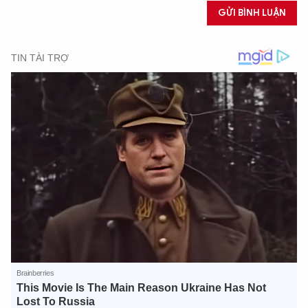
GỬI BÌNH LUẬN
XIN CHÀO,
TÔI LÀ CHATBOT CỦA
Hãy hỏi tôi bất kỳ điều gì bạn cần biết về
An Ninh Thủ Đô nhé. Tôi sẵn sàng hỗ trợ!