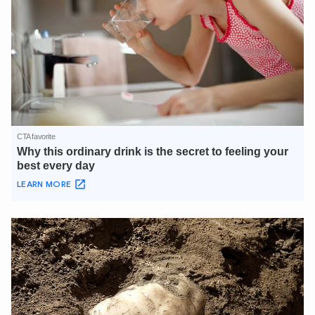
XIN CHÀO,
TÔI LÀ CHATBOT CỦA
Hãy hỏi tôi bất kỳ điều gì bạn cần biết về
An Ninh Thủ Đô nhé. Tôi sẵn sàng hỗ trợ!