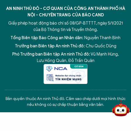
AN NINH THỦ ĐÔ - CƠ QUAN CỦA CÔNG AN THÀNH PHỐ HÀ
NỘI - CHUYÊN TRANG CỦA BÁO CAND
Giấy phép hoạt động báo chí số 08/GP-BTTTT, ngày 5/1/2021
của Bộ Thông tin và Truyền thông.
Tổng Biên tập Báo Công an Nhân dân:
Nguyễn Thanh Bình
Trưởng ban Biên tập An ninh Thủ đô:
Chu Quốc Dũng
Phó Trưởng ban Biên tập An ninh Thủ đô:
Vũ Mạnh Hùng
,
Lưu Hồng Quân
,
Đỗ Trần Quân
5 điểm nghẽn của Hà Nội
giải pháp xử lý điểm nghẽn của
Bản quyền thuộc An ninh Thủ đô. Cấm sao chép dưới mọi hình thức
nếu không có sự chấp thuận bằng văn bản.