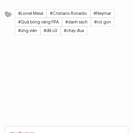
#Lionel Messi
#Cristiano Ronaldo
#Neymar
#Quả bóng vàng FIFA
#danh sách
#rút gọn
#ứng viên
#đề cử
#chạy đua
XIN CHÀO,
TÔI LÀ CHATBOT CỦA
Hãy hỏi tôi bất kỳ điều gì bạn cần biết về
An Ninh Thủ Đô nhé. Tôi sẵn sàng hỗ trợ!