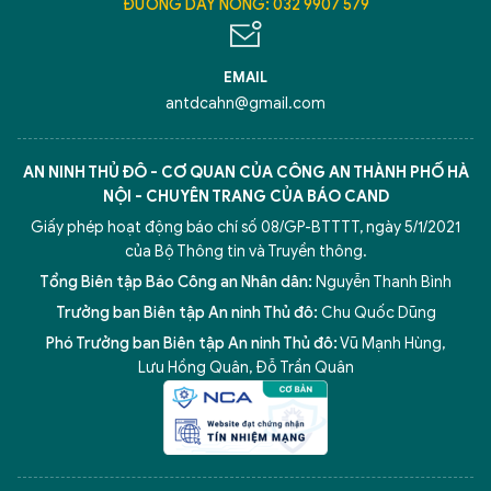
ĐƯỜNG DÂY NÓNG: 032 9907 579
EMAIL
antdcahn@gmail.com
AN NINH THỦ ĐÔ - CƠ QUAN CỦA CÔNG AN THÀNH PHỐ HÀ
NỘI - CHUYÊN TRANG CỦA BÁO CAND
Giấy phép hoạt động báo chí số 08/GP-BTTTT, ngày 5/1/2021
của Bộ Thông tin và Truyền thông.
Tổng Biên tập Báo Công an Nhân dân:
Nguyễn Thanh Bình
Trưởng ban Biên tập An ninh Thủ đô:
Chu Quốc Dũng
Phó Trưởng ban Biên tập An ninh Thủ đô:
Vũ Mạnh Hùng
,
Lưu Hồng Quân
,
Đỗ Trần Quân
5 điểm nghẽn của Hà Nội
giải pháp xử lý điểm nghẽn của