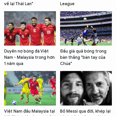
về lại Thái Lan"
League
Duyên nợ bóng đá Việt
Đấu giá quả bóng trong
Nam - Malaysia trong hơn
bàn thắng "bàn tay của
1 năm qua
Chúa"
Việt Nam đấu Malaysia tại
Bố Messi qua đời, khép lại