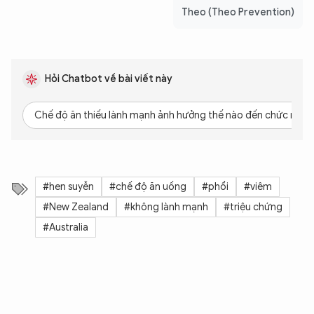
Theo (Theo Prevention)
Hỏi Chatbot về bài viết này
Chế độ ăn thiếu lành mạnh ảnh hưởng thế nào đến chức năng
#hen suyễn
#chế độ ăn uống
#phổi
#viêm
#New Zealand
#không lành mạnh
#triệu chứng
#Australia