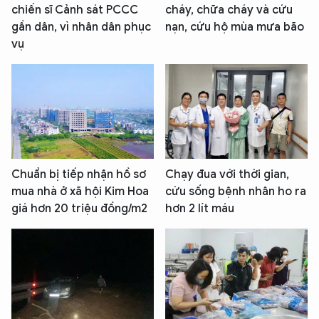
chiến sĩ Cảnh sát PCCC
cháy, chữa cháy và cứu
XIN CHÀO,
gần dân, vì nhân dân phục
nạn, cứu hộ mùa mưa bão
TÔI LÀ CHATBOT CỦA
vụ
Hãy hỏi tôi bất kỳ điều gì bạn cần biết về
An Ninh Thủ Đô nhé. Tôi sẵn sàng hỗ trợ!
Chuẩn bị tiếp nhận hồ sơ
Chạy đua với thời gian,
mua nhà ở xã hội Kim Hoa
cứu sống bệnh nhân ho ra
giá hơn 20 triệu đồng/m2
hơn 2 lít máu