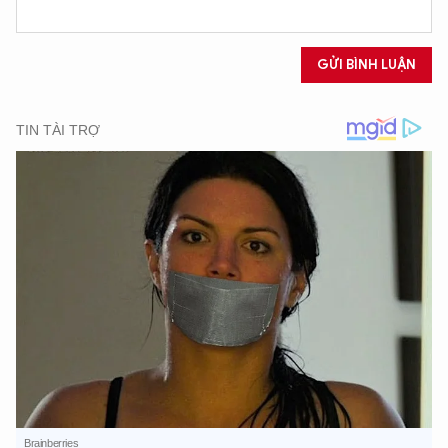
GỬI BÌNH LUẬN