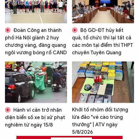
Đoàn Công an thành
Bộ GD-ĐT hủy kết
phố Hà Nội giành 2 huy
quả, tổ chức thi lại tất cả
chương vàng, đăng quang
các môn tại điểm thi THPT
ngôi vương bóng rổ CAND
chuyên Tuyên Quang
Khởi tố nhóm đối tượng
Hành vi cản trở nhận
lừa đảo "vé cào trúng
diện biển số xe bị xử phạt
thưởng" | ATV ngày
nghiêm từ ngày 15/8
5/8/2026