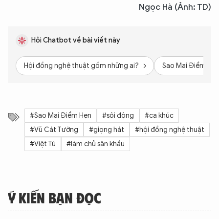
Ngọc Hà (Ảnh: TD)
Hỏi Chatbot về bài viết này
Hội đồng nghệ thuật gồm những ai?
Sao Mai Điểm Hẹn
#Sao Mai Điểm Hẹn
#sôi động
#ca khúc
#Vũ Cát Tường
#giọng hát
#hội đồng nghệ thuật
#Việt Tú
#làm chủ sân khấu
Ý KIẾN BẠN ĐỌC