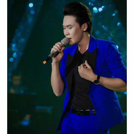
Hãy hỏi tôi bất kỳ điều gì bạn cần biết về
An Ninh Thủ Đô nhé. Tôi sẵn sàng hỗ trợ!