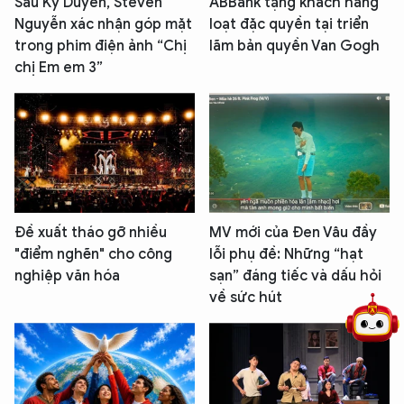
Sau Kỳ Duyên, Steven
ABBank tặng khách hàng
Nguyễn xác nhận góp mặt
loạt đặc quyền tại triển
trong phim điện ảnh “Chị
lãm bản quyền Van Gogh
chị Em em 3”
Đề xuất tháo gỡ nhiều
MV mới của Đen Vâu đầy
5 điểm nghẽn của Hà Nội
giải pháp xử lý điểm nghẽn của
"điểm nghẽn" cho công
lỗi phụ đề: Những “hạt
nghiệp văn hóa
sạn” đáng tiếc và dấu hỏi
về sức hút