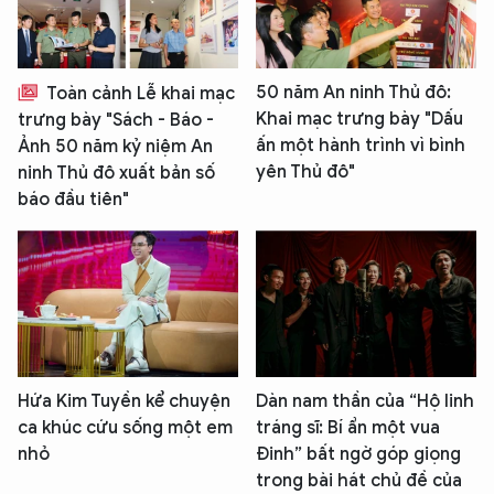
50 năm An ninh Thủ đô:
Toàn cảnh Lễ khai mạc
Khai mạc trưng bày "Dấu
trưng bày "Sách - Báo -
ấn một hành trình vì bình
Ảnh 50 năm kỷ niệm An
yên Thủ đô"
ninh Thủ đô xuất bản số
báo đầu tiên"
Hứa Kim Tuyền kể chuyện
Dàn nam thần của “Hộ linh
ca khúc cứu sống một em
tráng sĩ: Bí ẩn một vua
nhỏ
Đinh” bất ngờ góp giọng
trong bài hát chủ đề của