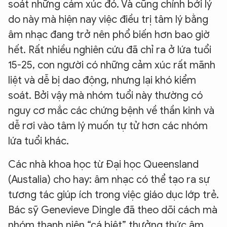
soát những cảm xúc đó. Và cũng chính bởi lý
do này mà hiện nay việc điều trị tâm lý bằng
âm nhạc đang trở nên phổ biến hơn bao giờ
hết. Rất nhiều nghiên cứu đã chỉ ra ở lứa tuổi
15-25, con người có những cảm xúc rất mãnh
liệt và dễ bị dao động, nhưng lại khó kiểm
soát. Bởi vậy mà nhóm tuổi này thường có
nguy cơ mắc các chứng bệnh về thần kinh và
dễ rơi vào tâm lý muốn tự tử hơn các nhóm
lứa tuổi khác.
Các nhà khoa học từ Đại học Queensland
(Austalia) cho hay: âm nhạc có thể tạo ra sự
tương tác giúp ích trong việc giáo dục lớp trẻ.
Bác sỹ Genevieve Dingle đã theo dõi cách mà
nhóm thanh niên “cá biệt” thưởng thức âm