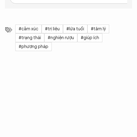
#cảm xúc
#trị liệu
#lứa tuổi
#tâm lý
#trạng thái
#nghiện rượu
#giúp ích
#phương pháp