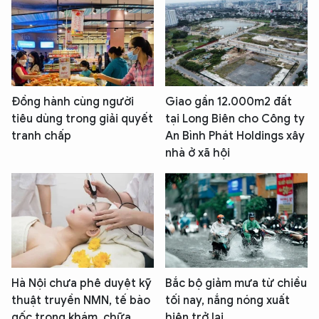
Đồng hành cùng người
Giao gần 12.000m2 đất
tiêu dùng trong giải quyết
tại Long Biên cho Công ty
tranh chấp
An Bình Phát Holdings xây
nhà ở xã hội
Hà Nội chưa phê duyệt kỹ
Bắc bộ giảm mưa từ chiều
thuật truyền NMN, tế bào
tối nay, nắng nóng xuất
gốc trong khám, chữa
hiện trở lại