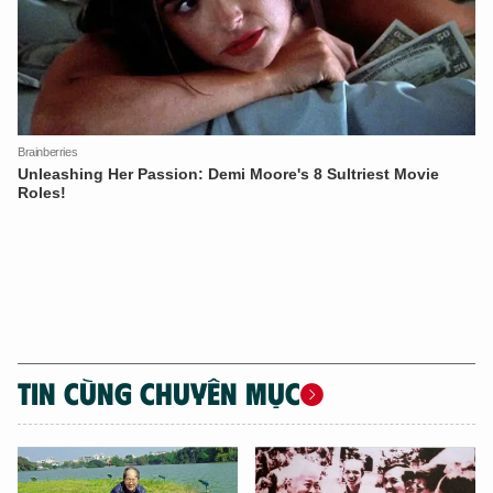
XIN CHÀO,
TÔI LÀ CHATBOT CỦA
Hãy hỏi tôi bất kỳ điều gì bạn cần biết về
An Ninh Thủ Đô nhé. Tôi sẵn sàng hỗ trợ!
TIN CÙNG CHUYÊN MỤC