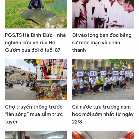
PGS.TS Hà Đình Đức - nhà
Đi vào lòng bạn đọc bằng
nghiên cứu về rùa Hồ
sự mộc mạc và chân
Gươm qua đời ở tuổi 87
thành
Chợ truyền thống trước
Cả nước tựu trường năm
“làn sóng” mua sắm trực
học mới sớm nhất từ ngày
tuyến
22/8