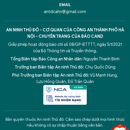
EMAIL
antdcahn@gmail.com
AN NINH THỦ ĐÔ - CƠ QUAN CỦA CÔNG AN THÀNH PHỐ HÀ
NỘI - CHUYÊN TRANG CỦA BÁO CAND
Giấy phép hoạt động báo chí số 08/GP-BTTTT, ngày 5/1/2021
của Bộ Thông tin và Truyền thông.
Tổng Biên tập Báo Công an Nhân dân:
Nguyễn Thanh Bình
Trưởng ban Biên tập An ninh Thủ đô:
Chu Quốc Dũng
Phó Trưởng ban Biên tập An ninh Thủ đô:
Vũ Mạnh Hùng
,
Lưu Hồng Quân
,
Đỗ Trần Quân
5 điểm nghẽn của Hà Nội
giải pháp xử lý điểm nghẽn của
Bản quyền thuộc An ninh Thủ đô. Cấm sao chép dưới mọi hình thức
nếu không có sự chấp thuận bằng văn bản.