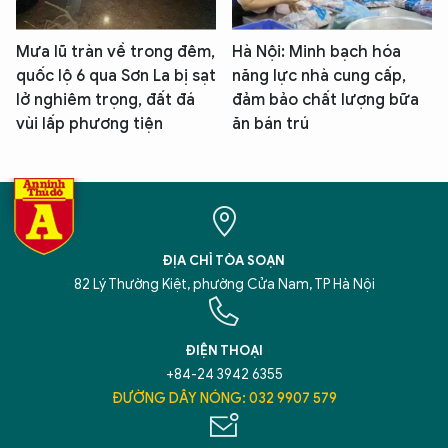
Mưa lũ tràn về trong đêm,
Hà Nội: Minh bạch hóa
quốc lộ 6 qua Sơn La bị sạt
năng lực nhà cung cấp,
lở nghiêm trọng, đất đá
đảm bảo chất lượng bữa
vùi lấp phương tiện
ăn bán trú
ĐỊA CHỈ TÒA SOẠN
82 Lý Thường Kiệt, phường Cửa Nam, TP Hà Nội
ĐIỆN THOẠI
+84-24 3942 6355
ĐƯỜNG DÂY NÓNG: 032 9907 579