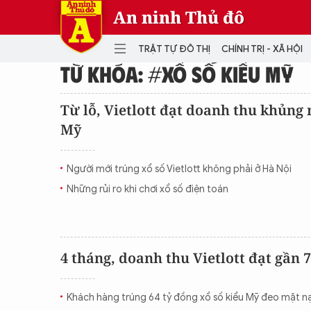
An ninh Thủ đô
TRẬT TỰ ĐÔ THỊ
CHÍNH TRỊ - XÃ HỘI
TỪ KHÓA: #XỔ SỐ KIỂU MỸ
DANH MỤC
Từ lỗ, Vietlott đạt doanh thu khủng 
Mỹ
TRẬT TỰ ĐÔ THỊ
CHÍ
THẾ GIỚI
PH
Người mới trúng xổ số Vietlott không phải ở Hà Nội
Quân sự
Những rủi ro khi chơi xổ số điện toán
THÀNH PHỐ THÔNG MINH
VĂ
THỂ THAO
SỐ
KINH DOANH
MU
4 tháng, doanh thu Vietlott đạt gần 
Khách hàng trúng 64 tỷ đồng xổ số kiểu Mỹ đeo mặt nạ