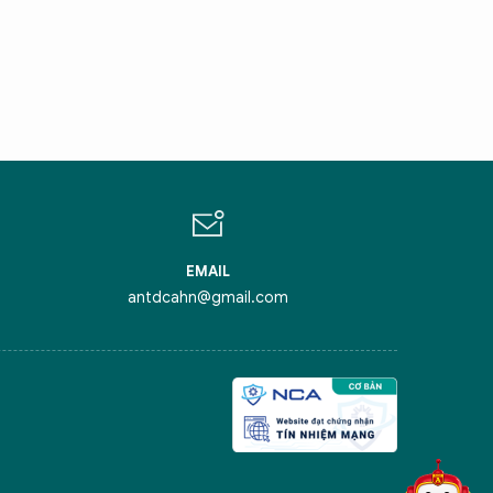
IN CHÀO,
ÔI LÀ CHATBOT CỦA
ỏi tôi bất kỳ điều gì bạn cần biết về
inh Thủ Đô nhé. Tôi sẵn sàng hỗ trợ!
EMAIL
antdcahn@gmail.com
iểm nghẽn của Thủ đô
ô Anh hùng