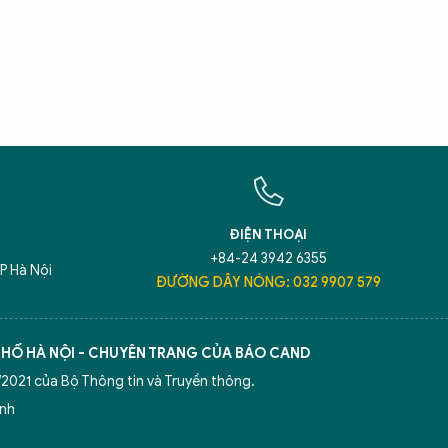
X
T
Hãy h
An N
ĐIỆN THOẠI
+84-24 3942 6355
P Hà Nội
ĐƯỜNG DÂY NÓNG: 032 9907 579
5 điểm nghẽn của Hà Nội
giải pháp xử lý đ
50 năm Báo An ninh Thủ đô
Công an Thủ đ
PHỐ HÀ NỘI - CHUYÊN TRANG CỦA BÁO CAND
2021 của Bộ Thông tin và Truyền thông.
ình