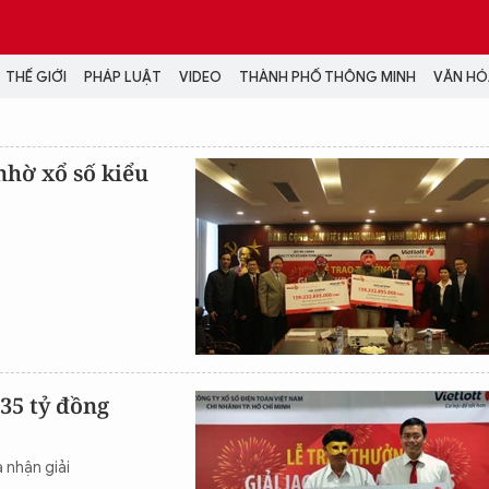
THẾ GIỚI
PHÁP LUẬT
VIDEO
THÀNH PHỐ THÔNG MINH
VĂN HÓA
MEDIA
nhờ xổ số kiểu
NH TRỊ - XÃ HỘI
VIDEO
Đại hội Đảng
PODCAST
ÁP LUẬT
ẢNH
LONGFORM
N HÓA - GIẢI TRÍ
INFOGRAPHIC
NG Ở HÀ NỘI
LỊCH VẠN SỰ
LTIMEDIA
Podcast
735 tỷ đồng
Video
Ảnh
 nhận giải
Infographic