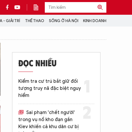
 - GIẢI TRÍ
THỂ THAO
SỐNG Ở HÀ NỘI
KINH DOANH
THÔNG TIN THÊM
CỘNG TÁC VỚI ANTĐ
ĐỌC NHIỀU
TRA CỨU XE
HOTLINE: 032 9907 579
Kiểm tra cư trú bắt giữ đối
tượng truy nã đặc biệt nguy
hiểm
Sai phạm 'chết người'
trong vụ nổ kho đạn gần
Kiev khiến cả khu dân cư bị