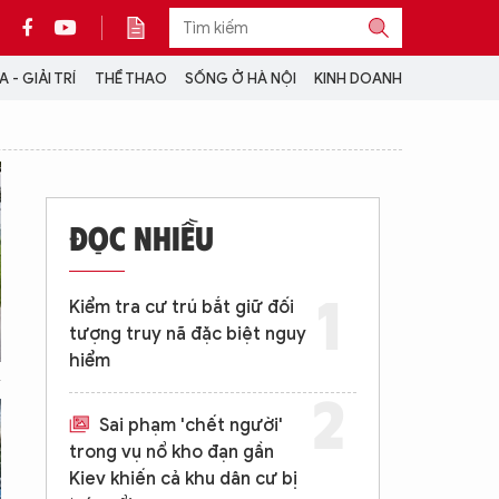
 - GIẢI TRÍ
THỂ THAO
SỐNG Ở HÀ NỘI
KINH DOANH
THÔNG TIN THÊM
CỘNG TÁC VỚI ANTĐ
ĐỌC NHIỀU
TRA CỨU XE
HOTLINE: 032 9907 579
Kiểm tra cư trú bắt giữ đối
tượng truy nã đặc biệt nguy
hiểm
Sai phạm 'chết người'
trong vụ nổ kho đạn gần
Kiev khiến cả khu dân cư bị