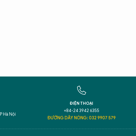
X
T
Hãy h
An N
ĐIỆN THOẠI
+84-24 3942 6355
P Hà Nội
ĐƯỜNG DÂY NÓNG: 032 9907 579
5 điểm nghẽn của Hà Nội
giải pháp xử lý đ