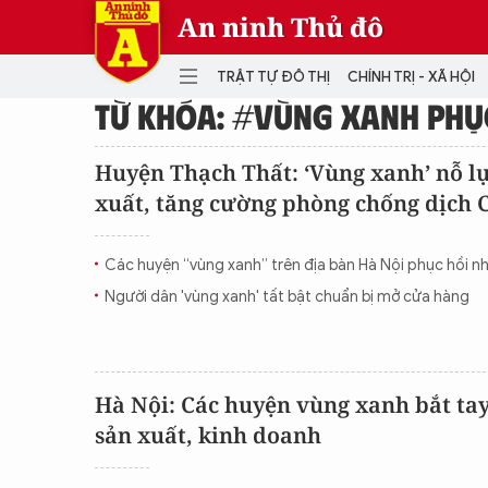
An ninh Thủ đô
TRẬT TỰ ĐÔ THỊ
CHÍNH TRỊ - XÃ HỘI
TỪ KHÓA: #VÙNG XANH PHỤC
DANH MỤC
Huyện Thạch Thất: ‘Vùng xanh’ nỗ l
xuất, tăng cường phòng chống dịch 
TRẬT TỰ ĐÔ THỊ
CHÍ
THẾ GIỚI
PH
Các huyện “vùng xanh” trên địa bàn Hà Nội phục hồi nh
Quân sự
Người dân 'vùng xanh' tất bật chuẩn bị mở cửa hàng
THÀNH PHỐ THÔNG MINH
VĂ
THỂ THAO
SỐ
KINH DOANH
MU
Hà Nội: Các huyện vùng xanh bắt ta
sản xuất, kinh doanh