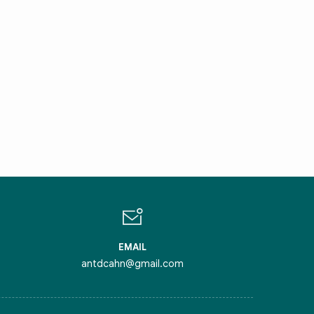
IN CHÀO,
ÔI LÀ CHATBOT CỦA
ỏi tôi bất kỳ điều gì bạn cần biết về
inh Thủ Đô nhé. Tôi sẵn sàng hỗ trợ!
EMAIL
antdcahn@gmail.com
iểm nghẽn của Thủ đô