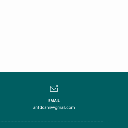
IN CHÀO,
ÔI LÀ CHATBOT CỦA
ỏi tôi bất kỳ điều gì bạn cần biết về
inh Thủ Đô nhé. Tôi sẵn sàng hỗ trợ!
EMAIL
antdcahn@gmail.com
iểm nghẽn của Thủ đô