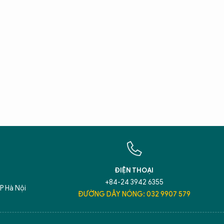
X
T
Hãy h
An N
ĐIỆN THOẠI
+84-24 3942 6355
P Hà Nội
ĐƯỜNG DÂY NÓNG: 032 9907 579
5 điểm nghẽn của Hà Nội
giải pháp xử lý đ