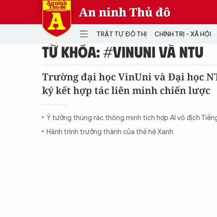
An ninh Thủ đô
TRẬT TỰ ĐÔ THỊ
CHÍNH TRỊ - XÃ HỘI
TỪ KHÓA: #VINUNI VÀ NTU
DANH MỤC
Trường đại học VinUni và Đại học N
ký kết hợp tác liên minh chiến lược
TRẬT TỰ ĐÔ THỊ
CHÍ
THẾ GIỚI
PH
Ý tưởng thùng rác thông minh tích hợp AI vô địch Tiến
Quân sự
Hành trình trưởng thành của thế hệ Xanh
THÀNH PHỐ THÔNG MINH
VĂ
THỂ THAO
SỐ
KINH DOANH
MU