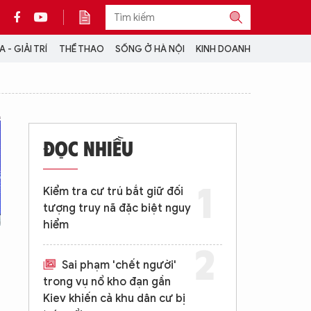
 - GIẢI TRÍ
THỂ THAO
SỐNG Ở HÀ NỘI
KINH DOANH
THÔNG TIN THÊM
CỘNG TÁC VỚI ANTĐ
ĐỌC NHIỀU
TRA CỨU XE
HOTLINE: 032 9907 579
Kiểm tra cư trú bắt giữ đối
tượng truy nã đặc biệt nguy
hiểm
Sai phạm 'chết người'
trong vụ nổ kho đạn gần
Kiev khiến cả khu dân cư bị