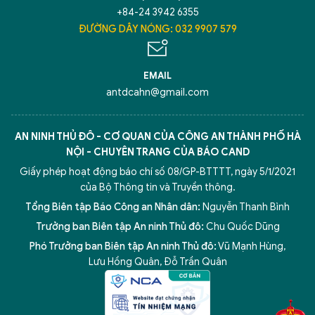
+84-24 3942 6355
ĐƯỜNG DÂY NÓNG: 032 9907 579
Hãy hỏi tôi bất kỳ điều gì bạn cần biết về
An Ninh Thủ Đô nhé. Tôi sẵn sàng hỗ trợ!
EMAIL
antdcahn@gmail.com
AN NINH THỦ ĐÔ - CƠ QUAN CỦA CÔNG AN THÀNH PHỐ HÀ
NỘI - CHUYÊN TRANG CỦA BÁO CAND
Giấy phép hoạt động báo chí số 08/GP-BTTTT, ngày 5/1/2021
của Bộ Thông tin và Truyền thông.
Tổng Biên tập Báo Công an Nhân dân:
Nguyễn Thanh Bình
Trưởng ban Biên tập An ninh Thủ đô:
Chu Quốc Dũng
Phó Trưởng ban Biên tập An ninh Thủ đô:
Vũ Mạnh Hùng
,
5 điểm nghẽn của Hà Nội
giải pháp xử lý điểm nghẽn của
Lưu Hồng Quân
,
Đỗ Trần Quân