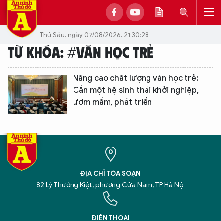
Thứ Sáu, ngày 07/08/2026, 21:30:28
TỪ KHÓA: #VĂN HỌC TRẺ
Nâng cao chất lượng văn học trẻ:
Cần một hệ sinh thái khởi nghiệp,
ươm mầm, phát triển
ĐỊA CHỈ TÒA SOẠN
82 Lý Thường Kiệt, phường Cửa Nam, TP Hà Nội
XIN CHÀO,
TÔI LÀ CHATBOT CỦA
ĐIỆN THOẠI