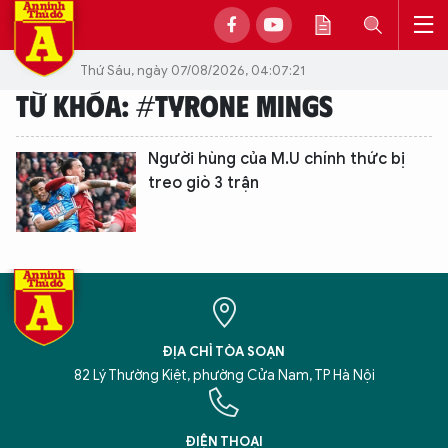
Thứ Sáu, ngày 07/08/2026, 04:07:21
TỪ KHÓA: #TYRONE MINGS
Người hùng của M.U chính thức bị
treo giò 3 trận
ĐỊA CHỈ TÒA SOẠN
82 Lý Thường Kiệt, phường Cửa Nam, TP Hà Nội
XIN CHÀO,
TÔI LÀ CHATBOT CỦA
ĐIỆN THOẠI