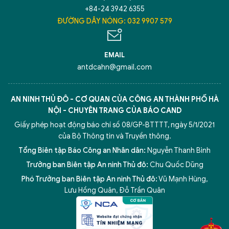
+84-24 3942 6355
ĐƯỜNG DÂY NÓNG: 032 9907 579
Hãy hỏi tôi bất kỳ điều gì bạn cần biết về
An Ninh Thủ Đô nhé. Tôi sẵn sàng hỗ trợ!
EMAIL
antdcahn@gmail.com
AN NINH THỦ ĐÔ - CƠ QUAN CỦA CÔNG AN THÀNH PHỐ HÀ
NỘI - CHUYÊN TRANG CỦA BÁO CAND
Giấy phép hoạt động báo chí số 08/GP-BTTTT, ngày 5/1/2021
của Bộ Thông tin và Truyền thông.
Tổng Biên tập Báo Công an Nhân dân:
Nguyễn Thanh Bình
Trưởng ban Biên tập An ninh Thủ đô:
Chu Quốc Dũng
Phó Trưởng ban Biên tập An ninh Thủ đô:
Vũ Mạnh Hùng
,
5 điểm nghẽn của Hà Nội
giải pháp xử lý điểm nghẽn của
Lưu Hồng Quân
,
Đỗ Trần Quân