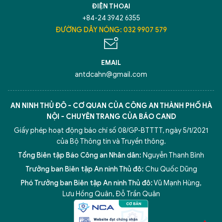
ĐIỆN THOẠI
+84-24 3942 6355
ĐƯỜNG DÂY NÓNG: 032 9907 579
EMAIL
antdcahn@gmail.com
AN NINH THỦ ĐÔ - CƠ QUAN CỦA CÔNG AN THÀNH PHỐ HÀ
NỘI - CHUYÊN TRANG CỦA BÁO CAND
Giấy phép hoạt động báo chí số 08/GP-BTTTT, ngày 5/1/2021
của Bộ Thông tin và Truyền thông.
Tổng Biên tập Báo Công an Nhân dân:
Nguyễn Thanh Bình
Trưởng ban Biên tập An ninh Thủ đô:
Chu Quốc Dũng
Phó Trưởng ban Biên tập An ninh Thủ đô:
Vũ Mạnh Hùng
,
5 điểm nghẽn của Hà Nội
giải pháp xử lý điểm nghẽn của
Lưu Hồng Quân
,
Đỗ Trần Quân