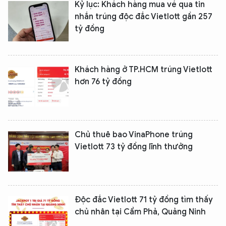
Kỷ lục: Khách hàng mua vé qua tin
nhắn trúng độc đắc Vietlott gần 257
tỷ đồng
Khách hàng ở TP.HCM trúng Vietlott
hơn 76 tỷ đồng
XIN CHÀO,
TÔI LÀ CHATBOT CỦA
Chủ thuê bao VinaPhone trúng
Hãy hỏi tôi bất kỳ điều gì bạn cần biết về
Vietlott 73 tỷ đồng lĩnh thưởng
An Ninh Thủ Đô nhé. Tôi sẵn sàng hỗ trợ!
Độc đắc Vietlott 71 tỷ đồng tìm thấy
chủ nhân tại Cẩm Phả, Quảng Ninh