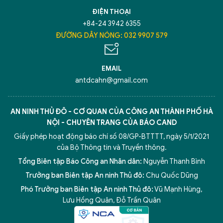
TÔI LÀ CHATBOT CỦA
ĐIỆN THOẠI
+84-24 3942 6355
Hãy hỏi tôi bất kỳ điều gì bạn cần biết về
ĐƯỜNG DÂY NÓNG: 032 9907 579
An Ninh Thủ Đô nhé. Tôi sẵn sàng hỗ trợ!
EMAIL
antdcahn@gmail.com
AN NINH THỦ ĐÔ - CƠ QUAN CỦA CÔNG AN THÀNH PHỐ HÀ
NỘI - CHUYÊN TRANG CỦA BÁO CAND
Giấy phép hoạt động báo chí số 08/GP-BTTTT, ngày 5/1/2021
của Bộ Thông tin và Truyền thông.
Tổng Biên tập Báo Công an Nhân dân:
Nguyễn Thanh Bình
Trưởng ban Biên tập An ninh Thủ đô:
Chu Quốc Dũng
Phó Trưởng ban Biên tập An ninh Thủ đô:
Vũ Mạnh Hùng
,
5 điểm nghẽn của Hà Nội
giải pháp xử lý điểm nghẽn của
Lưu Hồng Quân
,
Đỗ Trần Quân