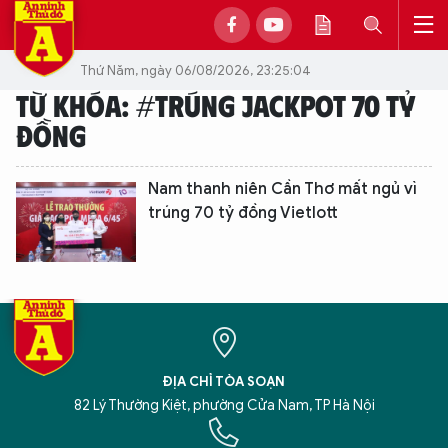
Thứ Năm, ngày 06/08/2026, 23:25:04
TỪ KHÓA: #TRÚNG JACKPOT 70 TỶ
ĐỒNG
Nam thanh niên Cần Thơ mất ngủ vì
trúng 70 tỷ đồng Vietlott
ĐỊA CHỈ TÒA SOẠN
82 Lý Thường Kiệt, phường Cửa Nam, TP Hà Nội
XIN CHÀO,