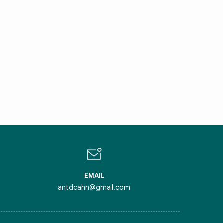
IN CHÀO,
ÔI LÀ CHATBOT CỦA
ỏi tôi bất kỳ điều gì bạn cần biết về
inh Thủ Đô nhé. Tôi sẵn sàng hỗ trợ!
EMAIL
antdcahn@gmail.com
iểm nghẽn của Thủ đô