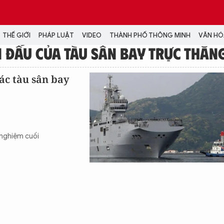
THẾ GIỚI
PHÁP LUẬT
VIDEO
THÀNH PHỐ THÔNG MINH
VĂN HÓA
N ĐẤU CỦA TÀU SÂN BAY TRỰC THĂN
MEDIA
các tàu sân bay
NH TRỊ - XÃ HỘI
VIDEO
Đại hội Đảng
PODCAST
ÁP LUẬT
ẢNH
LONGFORM
 nghiệm cuối
N HÓA - GIẢI TRÍ
INFOGRAPHIC
NG Ở HÀ NỘI
LỊCH VẠN SỰ
LTIMEDIA
Podcast
Video
Ảnh
Infographic