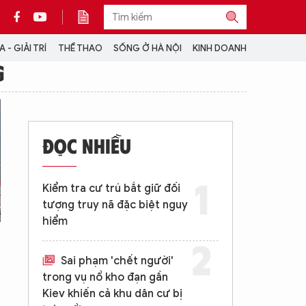
 - GIẢI TRÍ
THỂ THAO
SỐNG Ở HÀ NỘI
KINH DOANH
G
THÔNG TIN THÊM
CỘNG TÁC VỚI ANTĐ
ĐỌC NHIỀU
TRA CỨU XE
HOTLINE: 032 9907 579
Kiểm tra cư trú bắt giữ đối
tượng truy nã đặc biệt nguy
hiểm
Sai phạm 'chết người'
trong vụ nổ kho đạn gần
Kiev khiến cả khu dân cư bị