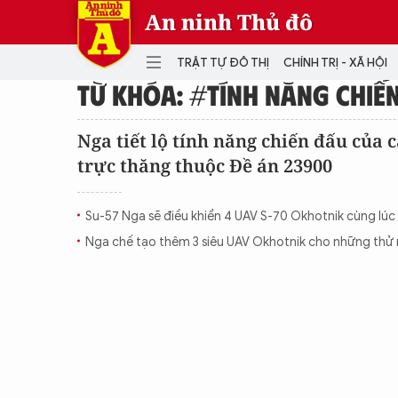
An ninh Thủ đô
TRẬT TỰ ĐÔ THỊ
CHÍNH TRỊ - XÃ HỘI
TỪ KHÓA: #TÍNH NĂNG CHIẾ
DANH MỤC
Nga tiết lộ tính năng chiến đấu của 
trực thăng thuộc Đề án 23900
TRẬT TỰ ĐÔ THỊ
CHÍ
THẾ GIỚI
PH
Su-57 Nga sẽ điều khiển 4 UAV S-70 Okhotnik cùng lúc
Quân sự
Nga chế tạo thêm 3 siêu UAV Okhotnik cho những thử
THÀNH PHỐ THÔNG MINH
VĂ
THỂ THAO
SỐ
KINH DOANH
MU