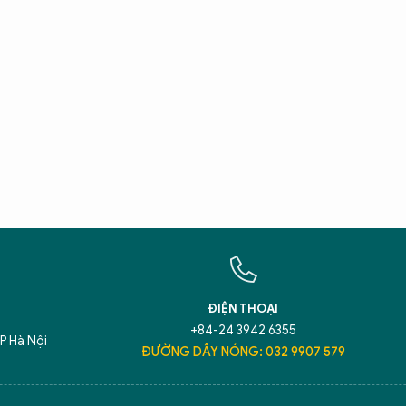
X
T
Hãy h
An N
ĐIỆN THOẠI
+84-24 3942 6355
P Hà Nội
ĐƯỜNG DÂY NÓNG: 032 9907 579
5 điểm nghẽn của Hà Nội
giải pháp xử lý đ