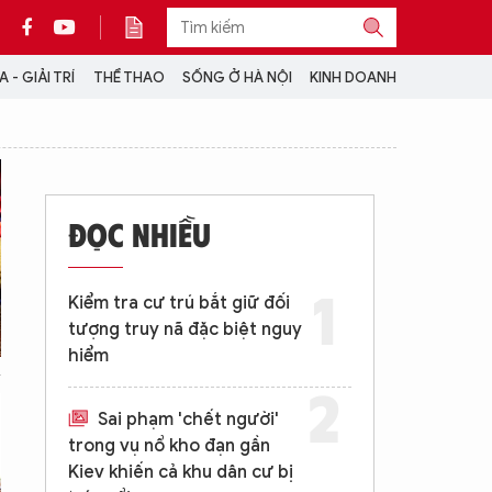
 - GIẢI TRÍ
THỂ THAO
SỐNG Ở HÀ NỘI
KINH DOANH
THÔNG TIN THÊM
CỘNG TÁC VỚI ANTĐ
ĐỌC NHIỀU
TRA CỨU XE
HOTLINE: 032 9907 579
Kiểm tra cư trú bắt giữ đối
tượng truy nã đặc biệt nguy
hiểm
Sai phạm 'chết người'
trong vụ nổ kho đạn gần
Kiev khiến cả khu dân cư bị