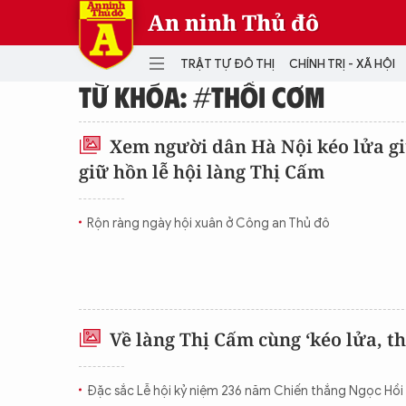
An ninh Thủ đô
TRẬT TỰ ĐÔ THỊ
CHÍNH TRỊ - XÃ HỘI
TỪ KHÓA: #THỔI CƠM
DANH MỤC
Xem người dân Hà Nội kéo lửa g
giữ hồn lễ hội làng Thị Cấm
TRẬT TỰ ĐÔ THỊ
CHÍ
THẾ GIỚI
PH
Rộn ràng ngày hội xuân ở Công an Thủ đô
Quân sự
THÀNH PHỐ THÔNG MINH
VĂ
THỂ THAO
SỐ
KINH DOANH
MU
Về làng Thị Cấm cùng ‘kéo lửa, th
Đặc sắc Lễ hội kỷ niệm 236 năm Chiến thắng Ngọc Hồi