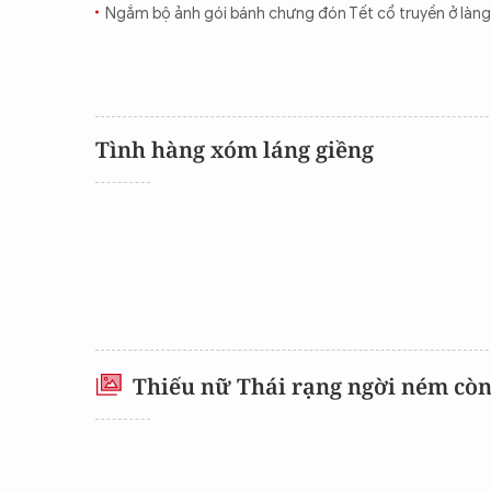
Ngắm bộ ảnh gói bánh chưng đón Tết cổ truyền ở làn
CON ĐƯỜNG KHỞI NGHIỆP
Tình hàng xóm láng giềng
Thiếu nữ Thái rạng ngời ném cò