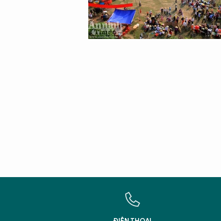
X
T
Hãy h
An N
ĐIỆN THOẠI