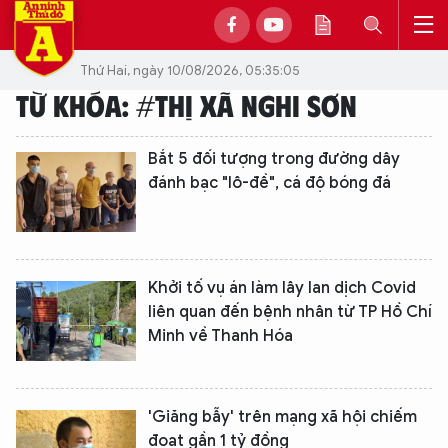
Thứ Hai, ngày 10/08/2026, 05:35:05
TỪ KHÓA: #THỊ XÃ NGHI SƠN
Bắt 5 đối tượng trong đường dây
đánh bạc "lô-đề", cá độ bóng đá
Khởi tố vụ án làm lây lan dịch Covid
liên quan đến bệnh nhân từ TP Hồ Chí
Minh về Thanh Hóa
'Giăng bẫy' trên mạng xã hội chiếm
đoạt gần 1 tỷ đồng