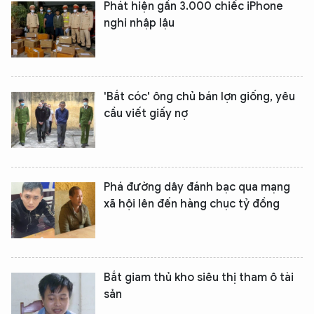
Phát hiện gần 3.000 chiếc iPhone
TÔI LÀ CHATBOT CỦA
nghi nhập lậu
Hãy hỏi tôi bất kỳ điều gì bạn cần biết về
An Ninh Thủ Đô nhé. Tôi sẵn sàng hỗ trợ!
'Bắt cóc' ông chủ bán lợn giống, yêu
cầu viết giấy nợ
Phá đường dây đánh bạc qua mạng
xã hội lên đến hàng chục tỷ đồng
Bắt giam thủ kho siêu thị tham ô tài
sản