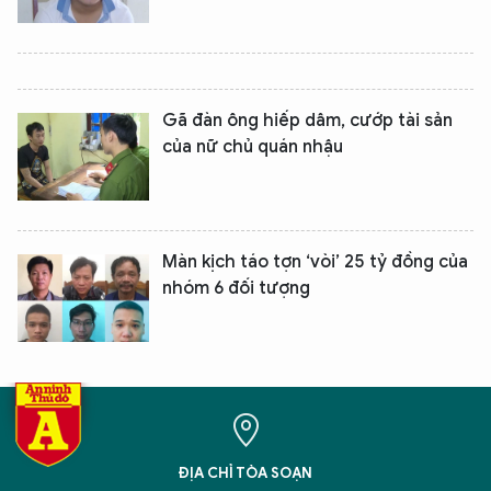
Gã đàn ông hiếp dâm, cướp tài sản
của nữ chủ quán nhậu
Màn kịch táo tợn ‘vòi’ 25 tỷ đồng của
nhóm 6 đối tượng
ĐỊA CHỈ TÒA SOẠN