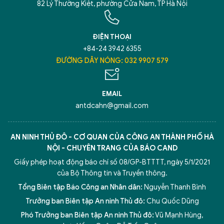
82 Lý Thường Kiệt, phường Cửa Nam, TP Hà Nội
ĐIỆN THOẠI
+84-24 3942 6355
ĐƯỜNG DÂY NÓNG: 032 9907 579
EMAIL
antdcahn@gmail.com
AN NINH THỦ ĐÔ - CƠ QUAN CỦA CÔNG AN THÀNH PHỐ HÀ
NỘI - CHUYÊN TRANG CỦA BÁO CAND
Giấy phép hoạt động báo chí số 08/GP-BTTTT, ngày 5/1/2021
của Bộ Thông tin và Truyền thông.
Tổng Biên tập Báo Công an Nhân dân:
Nguyễn Thanh Bình
Trưởng ban Biên tập An ninh Thủ đô:
Chu Quốc Dũng
Phó Trưởng ban Biên tập An ninh Thủ đô:
Vũ Mạnh Hùng
,
5 điểm nghẽn của Hà Nội
giải pháp xử lý điểm nghẽn của