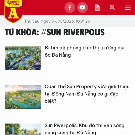
Thứ Sáu, ngày 07/08/2026, 10:31:26
TỪ KHÓA: #SUN RIVERPOLIS
Đi tìm bệ phóng cho thị trường địa
ốc Đà Nẵng
Quần thể Sun Property vừa giới thiệu
tại Đông Nam Đà Nẵng có gì đặc
biệt?
Sun Riverpolis: Khu đô thị ven sông
đáng sống tại Đà Nẵng