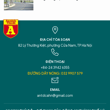
XIN CHÀO,
TÔI LÀ CHATBOT CỦA
ĐỊA CHỈ TÒA SOẠN
Hãy hỏi tôi bất kỳ điều gì bạn cần biết về
82 Lý Thường Kiệt, phường Cửa Nam, TP Hà Nội
An Ninh Thủ Đô nhé. Tôi sẵn sàng hỗ trợ!
ĐIỆN THOẠI
+84-24 3942 6355
ĐƯỜNG DÂY NÓNG: 032 9907 579
EMAIL
antdcahn@gmail.com