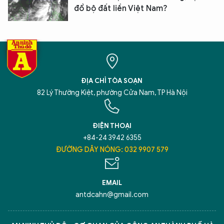
đổ bộ đất liền Việt Nam?
XIN CHÀO,
TÔI LÀ CHATBOT CỦA
ĐỊA CHỈ TÒA SOẠN
Hãy hỏi tôi bất kỳ điều gì bạn cần biết về
82 Lý Thường Kiệt, phường Cửa Nam, TP Hà Nội
An Ninh Thủ Đô nhé. Tôi sẵn sàng hỗ trợ!
ĐIỆN THOẠI
+84-24 3942 6355
ĐƯỜNG DÂY NÓNG: 032 9907 579
EMAIL
antdcahn@gmail.com