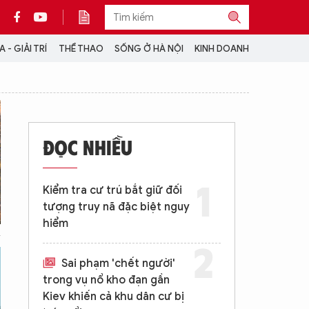
 - GIẢI TRÍ
THỂ THAO
SỐNG Ở HÀ NỘI
KINH DOANH
THÔNG TIN THÊM
CỘNG TÁC VỚI ANTĐ
ĐỌC NHIỀU
TRA CỨU XE
HOTLINE: 032 9907 579
Kiểm tra cư trú bắt giữ đối
tượng truy nã đặc biệt nguy
hiểm
Sai phạm 'chết người'
trong vụ nổ kho đạn gần
Kiev khiến cả khu dân cư bị