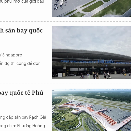
ủ phủ' mới của giới đầu
h sân bay quốc
ư Singapore
n độ thi công để đón
ay quốc tế Phú
âng cấp sân bay Rạch Giá
tượng chim Phượng Hoàng