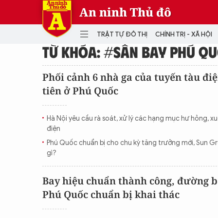
An ninh Thủ đô
TRẬT TỰ ĐÔ THỊ
CHÍNH TRỊ - XÃ HỘI
TỪ KHÓA: #SÂN BAY PHÚ Q
DANH MỤC
Phối cảnh 6 nhà ga của tuyến tàu đi
tiên ở Phú Quốc
TRẬT TỰ ĐÔ THỊ
CHÍ
THẾ GIỚI
PH
Hà Nội yêu cầu rà soát, xử lý các hạng mục hư hỏng, xu
Quân sự
điện
THÀNH PHỐ THÔNG MINH
VĂ
Phú Quốc chuẩn bị cho chu kỳ tăng trưởng mới, Sun G
THỂ THAO
SỐ
gì?
KINH DOANH
MU
Bay hiệu chuẩn thành công, đường b
Phú Quốc chuẩn bị khai thác