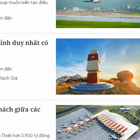
roup muốn kiến tạo điều
ểm đến
ỉnh duy nhất có
ểm đến
 Rạch Giá
hách giữa các
Thiết hơn 3.900 tỷ đồng