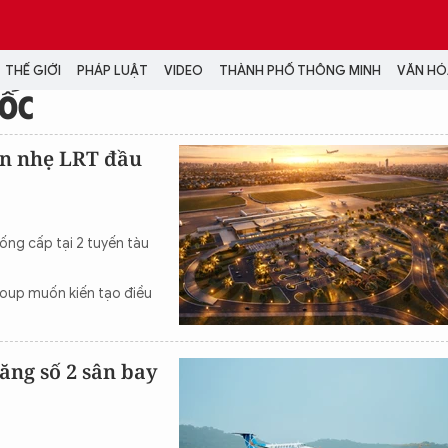
THẾ GIỚI
PHÁP LUẬT
VIDEO
THÀNH PHỐ THÔNG MINH
VĂN HÓA
UỐC
MEDIA
ện nhẹ LRT đầu
NH TRỊ - XÃ HỘI
VIDEO
Đại hội Đảng
PODCAST
ÁP LUẬT
ẢNH
ống cấp tại 2 tuyến tàu
LONGFORM
N HÓA - GIẢI TRÍ
INFOGRAPHIC
roup muốn kiến tạo điều
NG Ở HÀ NỘI
LỊCH VẠN SỰ
LTIMEDIA
Podcast
ăng số 2 sân bay
Video
Ảnh
Infographic