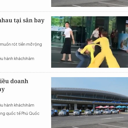
hau tại sân bay
 muốn rót tiền mở rộng
iệu hành khách/năm
hiều doanh
ay
iệu hành khách/năm
ông quốc tế Phú Quốc