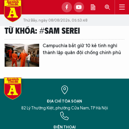
Thứ Bảy, ngày 08/08/2026, 05:53:48
TỪ KHÓA: #SAM SEREI
Campuchia bắt giữ 10 kẻ tình nghi
thành lập quân đội chống chính phủ
ĐỊA CHỈ TÒA SOẠN
82 Lý Thường Kiệt, phường Cửa Nam, TP Hà Nội
XIN CHÀO,
TÔI LÀ CHATBOT CỦA
ĐIỆN THOẠI