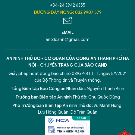
+84-24 3942 6355
ĐƯỜNG DÂY NÓNG: 032 9907 579
Hãy hỏi tôi bất kỳ điều gì bạn cần biết về
An Ninh Thủ Đô nhé. Tôi sẵn sàng hỗ trợ!
EMAIL
antdcahn@gmail.com
AN NINH THỦ ĐÔ - CƠ QUAN CỦA CÔNG AN THÀNH PHỐ HÀ
NỘI - CHUYÊN TRANG CỦA BÁO CAND
Giấy phép hoạt động báo chí số 08/GP-BTTTT, ngày 5/1/2021
của Bộ Thông tin và Truyền thông.
Tổng Biên tập Báo Công an Nhân dân:
Nguyễn Thanh Bình
Trưởng ban Biên tập An ninh Thủ đô:
Chu Quốc Dũng
Phó Trưởng ban Biên tập An ninh Thủ đô:
Vũ Mạnh Hùng
,
5 điểm nghẽn của Hà Nội
giải pháp xử lý điểm nghẽn của
Lưu Hồng Quân
,
Đỗ Trần Quân