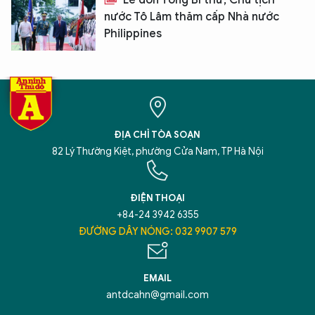
Lễ đón Tổng Bí thư, Chủ tịch
nước Tô Lâm thăm cấp Nhà nước
Philippines
XIN CHÀO,
TÔI LÀ CHATBOT CỦA
ĐỊA CHỈ TÒA SOẠN
Hãy hỏi tôi bất kỳ điều gì bạn cần biết về
82 Lý Thường Kiệt, phường Cửa Nam, TP Hà Nội
An Ninh Thủ Đô nhé. Tôi sẵn sàng hỗ trợ!
ĐIỆN THOẠI
+84-24 3942 6355
ĐƯỜNG DÂY NÓNG: 032 9907 579
EMAIL
antdcahn@gmail.com