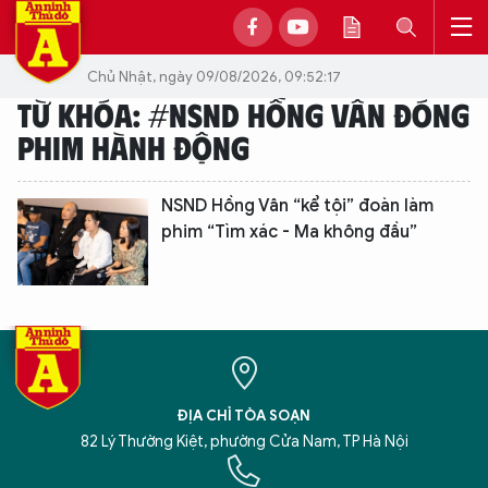
Chủ Nhật, ngày 09/08/2026, 09:52:17
TỪ KHÓA: #NSND HỒNG VÂN ĐÓNG
PHIM HÀNH ĐỘNG
NSND Hồng Vân “kể tội” đoàn làm
phim “Tìm xác - Ma không đầu”
ĐỊA CHỈ TÒA SOẠN
82 Lý Thường Kiệt, phường Cửa Nam, TP Hà Nội
XIN CHÀO,