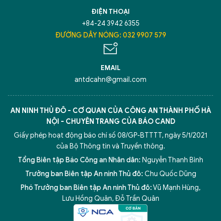
TÔI LÀ CHATBOT CỦA
ĐIỆN THOẠI
+84-24 3942 6355
Hãy hỏi tôi bất kỳ điều gì bạn cần biết về
ĐƯỜNG DÂY NÓNG: 032 9907 579
An Ninh Thủ Đô nhé. Tôi sẵn sàng hỗ trợ!
EMAIL
antdcahn@gmail.com
AN NINH THỦ ĐÔ - CƠ QUAN CỦA CÔNG AN THÀNH PHỐ HÀ
NỘI - CHUYÊN TRANG CỦA BÁO CAND
Giấy phép hoạt động báo chí số 08/GP-BTTTT, ngày 5/1/2021
của Bộ Thông tin và Truyền thông.
Tổng Biên tập Báo Công an Nhân dân:
Nguyễn Thanh Bình
Trưởng ban Biên tập An ninh Thủ đô:
Chu Quốc Dũng
Phó Trưởng ban Biên tập An ninh Thủ đô:
Vũ Mạnh Hùng
,
5 điểm nghẽn của Hà Nội
giải pháp xử lý điểm nghẽn của
Lưu Hồng Quân
,
Đỗ Trần Quân