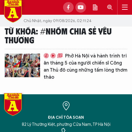
Chủ Nhật, ngày 09/08/2026, 02:11:24
TỪ KHÓA: #NHÓM CHIA SẺ YÊU
THƯƠNG
Phở Hà Nội và hành trình tri
ân tháng 5 của người chiến sĩ Công
an Thủ đô cùng những tấm lòng thơm
thảo
ĐỊA CHỈ TÒA SOẠN
XIN CHÀO,
82 Lý Thường Kiệt, phường Cửa Nam, TP Hà Nội