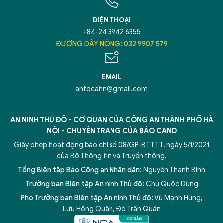
TÔI LÀ CHATBOT CỦA
ĐIỆN THOẠI
+84-24 3942 6355
Hãy hỏi tôi bất kỳ điều gì bạn cần biết về
ĐƯỜNG DÂY NÓNG: 032 9907 579
An Ninh Thủ Đô nhé. Tôi sẵn sàng hỗ trợ!
EMAIL
antdcahn@gmail.com
AN NINH THỦ ĐÔ - CƠ QUAN CỦA CÔNG AN THÀNH PHỐ HÀ
NỘI - CHUYÊN TRANG CỦA BÁO CAND
Giấy phép hoạt động báo chí số 08/GP-BTTTT, ngày 5/1/2021
của Bộ Thông tin và Truyền thông.
Tổng Biên tập Báo Công an Nhân dân:
Nguyễn Thanh Bình
Trưởng ban Biên tập An ninh Thủ đô:
Chu Quốc Dũng
Phó Trưởng ban Biên tập An ninh Thủ đô:
Vũ Mạnh Hùng
,
5 điểm nghẽn của Hà Nội
giải pháp xử lý điểm nghẽn của
Lưu Hồng Quân
,
Đỗ Trần Quân