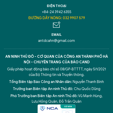
TÔI LÀ CHATBOT CỦA
ĐIỆN THOẠI
+84-24 3942 6355
Hãy hỏi tôi bất kỳ điều gì bạn cần biết về
ĐƯỜNG DÂY NÓNG: 032 9907 579
An Ninh Thủ Đô nhé. Tôi sẵn sàng hỗ trợ!
EMAIL
antdcahn@gmail.com
AN NINH THỦ ĐÔ - CƠ QUAN CỦA CÔNG AN THÀNH PHỐ HÀ
NỘI - CHUYÊN TRANG CỦA BÁO CAND
Giấy phép hoạt động báo chí số 08/GP-BTTTT, ngày 5/1/2021
của Bộ Thông tin và Truyền thông.
Tổng Biên tập Báo Công an Nhân dân:
Nguyễn Thanh Bình
Trưởng ban Biên tập An ninh Thủ đô:
Chu Quốc Dũng
Phó Trưởng ban Biên tập An ninh Thủ đô:
Vũ Mạnh Hùng
,
5 điểm nghẽn của Hà Nội
giải pháp xử lý điểm nghẽn của
Lưu Hồng Quân
,
Đỗ Trần Quân