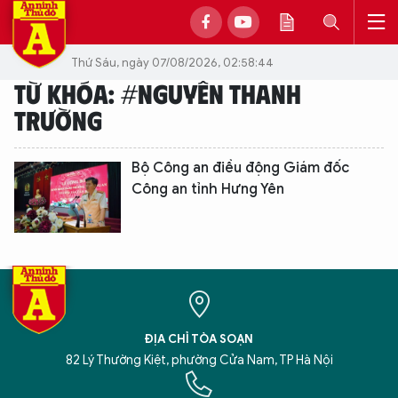
Thứ Sáu, ngày 07/08/2026, 02:58:44
TỪ KHÓA: #NGUYỄN THANH
TRƯỜNG
Bộ Công an điều động Giám đốc
Công an tỉnh Hưng Yên
ĐỊA CHỈ TÒA SOẠN
82 Lý Thường Kiệt, phường Cửa Nam, TP Hà Nội
XIN CHÀO,