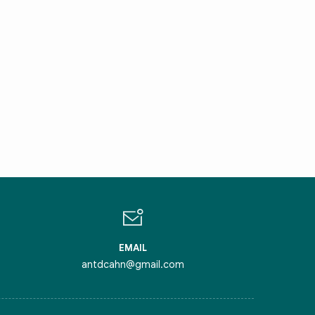
IN CHÀO,
ÔI LÀ CHATBOT CỦA
ỏi tôi bất kỳ điều gì bạn cần biết về
inh Thủ Đô nhé. Tôi sẵn sàng hỗ trợ!
EMAIL
antdcahn@gmail.com
iểm nghẽn của Thủ đô