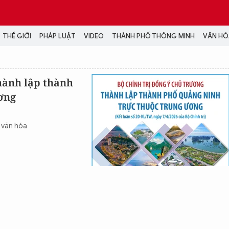
THẾ GIỚI
PHÁP LUẬT
VIDEO
THÀNH PHỐ THÔNG MINH
VĂN HÓA
MEDIA
hành lập thành
ơng
NH TRỊ - XÃ HỘI
VIDEO
Đại hội Đảng
PODCAST
ÁP LUẬT
ẢNH
n văn hóa
LONGFORM
N HÓA - GIẢI TRÍ
INFOGRAPHIC
NG Ở HÀ NỘI
LỊCH VẠN SỰ
LTIMEDIA
Podcast
Video
Ảnh
Infographic