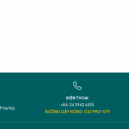
X
T
Hãy h
An N
ĐIỆN THOẠI
+84-24 3942 6355
P Hà Nội
ĐƯỜNG DÂY NÓNG: 032 9907 579
5 điểm nghẽn của Hà Nội
giải pháp xử lý đ