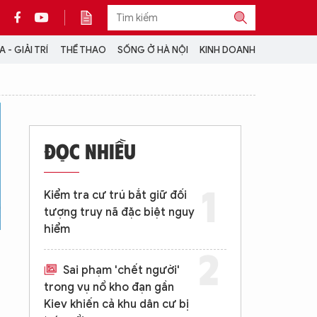
 - GIẢI TRÍ
THỂ THAO
SỐNG Ở HÀ NỘI
KINH DOANH
THÔNG TIN THÊM
CỘNG TÁC VỚI ANTĐ
ĐỌC NHIỀU
TRA CỨU XE
HOTLINE: 032 9907 579
Kiểm tra cư trú bắt giữ đối
tượng truy nã đặc biệt nguy
hiểm
Sai phạm 'chết người'
trong vụ nổ kho đạn gần
Kiev khiến cả khu dân cư bị