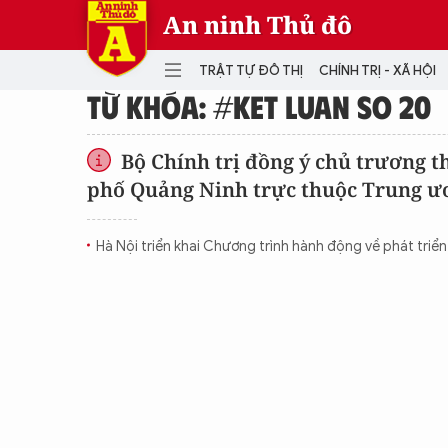
An ninh Thủ đô
TRẬT TỰ ĐÔ THỊ
CHÍNH TRỊ - XÃ HỘI
TỪ KHÓA: #KET LUAN SO 20
DANH MỤC
Bộ Chính trị đồng ý chủ trương t
phố Quảng Ninh trực thuộc Trung ư
TRẬT TỰ ĐÔ THỊ
CHÍ
THẾ GIỚI
PH
Hà Nội triển khai Chương trình hành động về phát triể
Quân sự
THÀNH PHỐ THÔNG MINH
VĂ
THỂ THAO
SỐ
KINH DOANH
MU