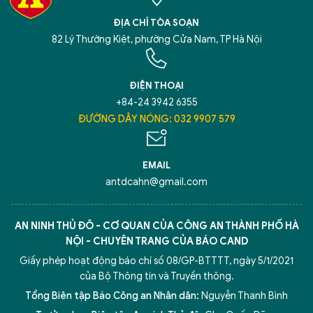
XIN CHÀO,
ĐỊA CHỈ TÒA SOẠN
TÔI LÀ CHATBOT CỦA
82 Lý Thường Kiệt, phường Cửa Nam, TP Hà Nội
Hãy hỏi tôi bất kỳ điều gì bạn cần biết về
ĐIỆN THOẠI
An Ninh Thủ Đô nhé. Tôi sẵn sàng hỗ trợ!
+84-24 3942 6355
ĐƯỜNG DÂY NÓNG: 032 9907 579
EMAIL
antdcahn@gmail.com
AN NINH THỦ ĐÔ - CƠ QUAN CỦA CÔNG AN THÀNH PHỐ HÀ
NỘI - CHUYÊN TRANG CỦA BÁO CAND
Giấy phép hoạt động báo chí số 08/GP-BTTTT, ngày 5/1/2021
của Bộ Thông tin và Truyền thông.
Tổng Biên tập Báo Công an Nhân dân:
Nguyễn Thanh Bình