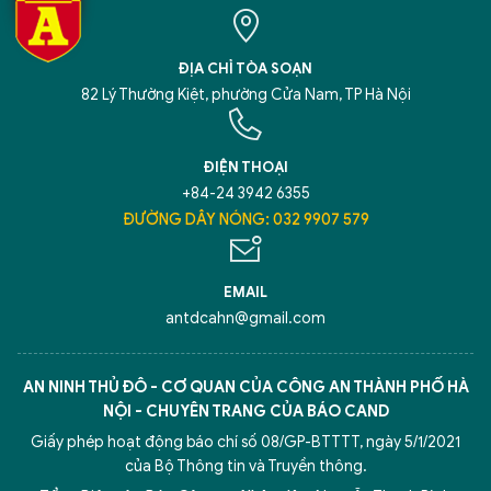
XIN CHÀO,
TÔI LÀ CHATBOT CỦA
ĐỊA CHỈ TÒA SOẠN
82 Lý Thường Kiệt, phường Cửa Nam, TP Hà Nội
Hãy hỏi tôi bất kỳ điều gì bạn cần biết về
ĐIỆN THOẠI
An Ninh Thủ Đô nhé. Tôi sẵn sàng hỗ trợ!
+84-24 3942 6355
ĐƯỜNG DÂY NÓNG: 032 9907 579
EMAIL
antdcahn@gmail.com
AN NINH THỦ ĐÔ - CƠ QUAN CỦA CÔNG AN THÀNH PHỐ HÀ
NỘI - CHUYÊN TRANG CỦA BÁO CAND
Giấy phép hoạt động báo chí số 08/GP-BTTTT, ngày 5/1/2021
của Bộ Thông tin và Truyền thông.