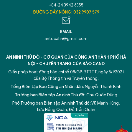
+84-24 3942 6355
ĐƯỜNG DÂY NÓNG: 032 9907 579
Hãy hỏi tôi bất kỳ điều gì bạn cần biết về
An Ninh Thủ Đô nhé. Tôi sẵn sàng hỗ trợ!
EMAIL
antdcahn@gmail.com
AN NINH THỦ ĐÔ - CƠ QUAN CỦA CÔNG AN THÀNH PHỐ HÀ
NỘI - CHUYÊN TRANG CỦA BÁO CAND
Giấy phép hoạt động báo chí số 08/GP-BTTTT, ngày 5/1/2021
của Bộ Thông tin và Truyền thông.
Tổng Biên tập Báo Công an Nhân dân:
Nguyễn Thanh Bình
Trưởng ban Biên tập An ninh Thủ đô:
Chu Quốc Dũng
Phó Trưởng ban Biên tập An ninh Thủ đô:
Vũ Mạnh Hùng
,
5 điểm nghẽn của Hà Nội
giải pháp xử lý điểm nghẽn của
Lưu Hồng Quân
,
Đỗ Trần Quân