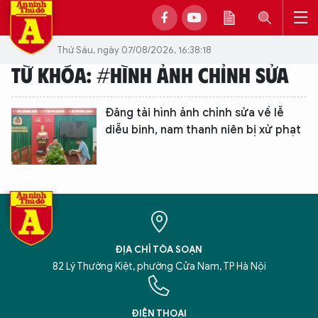
Thứ Sáu, ngày 07/08/2026, 16:38:18
TỪ KHÓA: #HÌNH ẢNH CHỈNH SỬA
Đăng tải hình ảnh chỉnh sửa về lễ
diễu binh, nam thanh niên bị xử phạt
ĐỊA CHỈ TÒA SOẠN
82 Lý Thường Kiệt, phường Cửa Nam, TP Hà Nội
XIN CHÀO,
TÔI LÀ CHATBOT CỦA
ĐIỆN THOẠI