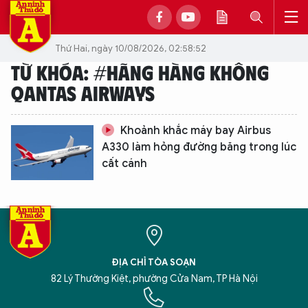
Thứ Hai, ngày 10/08/2026, 02:58:52
TỪ KHÓA: #HÃNG HÀNG KHÔNG
QANTAS AIRWAYS
Khoảnh khắc máy bay Airbus
A330 làm hỏng đường băng trong lúc
cất cánh
ĐỊA CHỈ TÒA SOẠN
82 Lý Thường Kiệt, phường Cửa Nam, TP Hà Nội
XIN CHÀO,