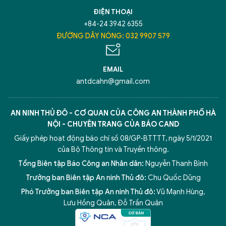
TÔI LÀ CHATBOT CỦA
ĐIỆN THOẠI
+84-24 3942 6355
Hãy hỏi tôi bất kỳ điều gì bạn cần biết về
ĐƯỜNG DÂY NÓNG: 032 9907 579
An Ninh Thủ Đô nhé. Tôi sẵn sàng hỗ trợ!
EMAIL
antdcahn@gmail.com
AN NINH THỦ ĐÔ - CƠ QUAN CỦA CÔNG AN THÀNH PHỐ HÀ
NỘI - CHUYÊN TRANG CỦA BÁO CAND
Giấy phép hoạt động báo chí số 08/GP-BTTTT, ngày 5/1/2021
của Bộ Thông tin và Truyền thông.
Tổng Biên tập Báo Công an Nhân dân:
Nguyễn Thanh Bình
Trưởng ban Biên tập An ninh Thủ đô:
Chu Quốc Dũng
Phó Trưởng ban Biên tập An ninh Thủ đô:
Vũ Mạnh Hùng
,
5 điểm nghẽn của Hà Nội
giải pháp xử lý điểm nghẽn của
Lưu Hồng Quân
,
Đỗ Trần Quân