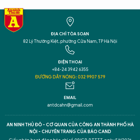
XIN CHÀO,
TÔI LÀ CHATBOT CỦA
ĐỊA CHỈ TÒA SOẠN
82 Lý Thường Kiệt, phường Cửa Nam, TP Hà Nội
Hãy hỏi tôi bất kỳ điều gì bạn cần biết về
An Ninh Thủ Đô nhé. Tôi sẵn sàng hỗ trợ!
ĐIỆN THOẠI
+84-24 3942 6355
ĐƯỜNG DÂY NÓNG: 032 9907 579
EMAIL
antdcahn@gmail.com
AN NINH THỦ ĐÔ - CƠ QUAN CỦA CÔNG AN THÀNH PHỐ HÀ
NỘI - CHUYÊN TRANG CỦA BÁO CAND