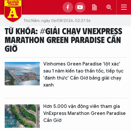
Thứ Năm, ngày 06/08/2026, 02:27:36
TỪ KHÓA: #GIẢI CHẠY VNEXPRESS
MARATHON GREEN PARADISE CẦN
GIỜ
Vinhomes Green Paradise 'lột xác'
sau 1 năm kiến tạo thần tốc, tiếp tục
'đánh thức' Cần Giờ bằng giải chạy
xanh
Hơn 5.000 vận động viên tham gia
VnExpress Marathon Green Paradise
Cần Giờ