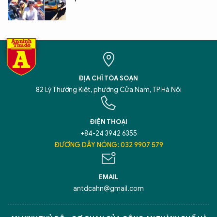
XIN CHÀO,
TÔI LÀ CHATBOT CỦA
ĐỊA CHỈ TÒA SOẠN
Hãy hỏi tôi bất kỳ điều gì bạn cần biết về
82 Lý Thường Kiệt, phường Cửa Nam, TP Hà Nội
An Ninh Thủ Đô nhé. Tôi sẵn sàng hỗ trợ!
ĐIỆN THOẠI
+84-24 3942 6355
ĐƯỜNG DÂY NÓNG: 032 9907 579
EMAIL
antdcahn@gmail.com