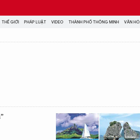
THẾ GIỚI
PHÁP LUẬT
VIDEO
THÀNH PHỐ THÔNG MINH
VĂN HÓA
MEDIA
NH TRỊ - XÃ HỘI
VIDEO
Đại hội Đảng
PODCAST
ÁP LUẬT
ẢNH
LONGFORM
N HÓA - GIẢI TRÍ
INFOGRAPHIC
NG Ở HÀ NỘI
LỊCH VẠN SỰ
LTIMEDIA
Podcast
m”
Video
Ảnh
Infographic