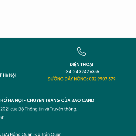
T
Hãy h
An N
ĐIỆN THOẠI
+84-24 3942 6355
P Hà Nội
ĐƯỜNG DÂY NÓNG: 032 9907 579
5 điểm nghẽn của Hà Nội
giải pháp xử lý đ
50 năm Báo An ninh Thủ đô
Công an Thủ đ
PHỐ HÀ NỘI - CHUYÊN TRANG CỦA BÁO CAND
2021 của Bộ Thông tin và Truyền thông.
ình
 Lưu Hồng Quân, Đỗ Trần Quân