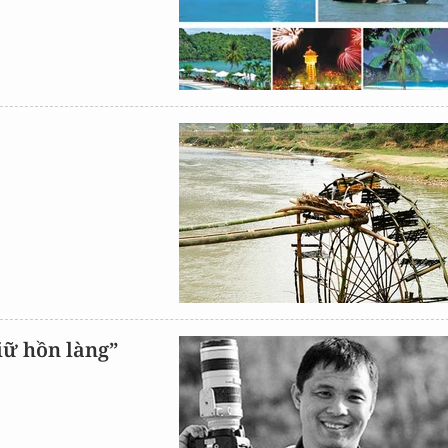
iữ hồn làng”