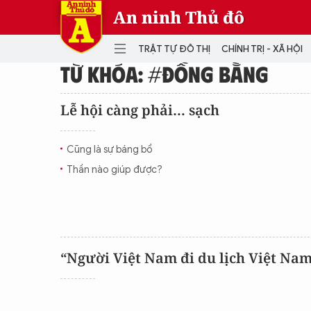
An ninh Thủ đô
TRẬT TỰ ĐÔ THỊ
CHÍNH TRỊ - XÃ HỘI
TỪ KHÓA: #ĐỒNG BẰNG
DANH MỤC
Lễ hội càng phải… sạch
TRẬT TỰ ĐÔ THỊ
CHÍ
Cũng là sự báng bổ
THẾ GIỚI
PH
Thần nào giúp được?
Quân sự
THÀNH PHỐ THÔNG MINH
VĂ
THỂ THAO
SỐ
KINH DOANH
MU
“Người Việt Nam đi du lịch Việt Na