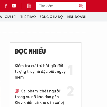
 - GIẢI TRÍ
THỂ THAO
SỐNG Ở HÀ NỘI
KINH DOANH
THÔNG TIN THÊM
CỘNG TÁC VỚI ANTĐ
ĐỌC NHIỀU
TRA CỨU XE
HOTLINE: 032 9907 579
Kiểm tra cư trú bắt giữ đối
tượng truy nã đặc biệt nguy
hiểm
Sai phạm 'chết người'
trong vụ nổ kho đạn gần
Kiev khiến cả khu dân cư bị