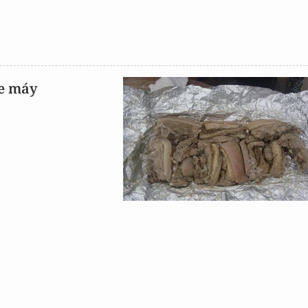
xe máy
X