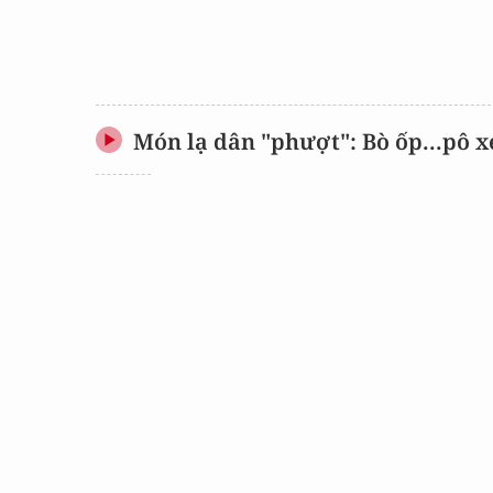
Món lạ dân "phượt": Bò ốp...pô 