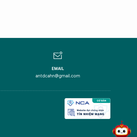
ÔI LÀ CHATBOT CỦA
ỏi tôi bất kỳ điều gì bạn cần biết về
inh Thủ Đô nhé. Tôi sẵn sàng hỗ trợ!
EMAIL
antdcahn@gmail.com
iểm nghẽn của Thủ đô
ô Anh hùng