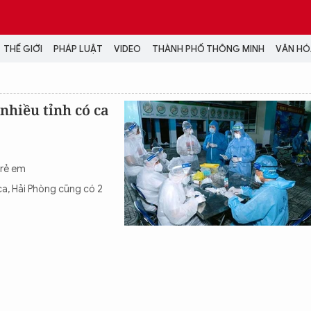
THẾ GIỚI
PHÁP LUẬT
VIDEO
THÀNH PHỐ THÔNG MINH
VĂN HÓA
MEDIA
 nhiều tỉnh có ca
NH TRỊ - XÃ HỘI
VIDEO
Đại hội Đảng
PODCAST
ÁP LUẬT
ẢNH
trẻ em
LONGFORM
ca, Hải Phòng cũng có 2
N HÓA - GIẢI TRÍ
INFOGRAPHIC
NG Ở HÀ NỘI
LỊCH VẠN SỰ
LTIMEDIA
Podcast
Video
Ảnh
Infographic