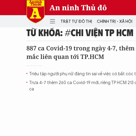
An ninh Thủ đô
TRẬT TỰ ĐÔ THỊ
CHÍNH TRỊ - XÃ HỘI
TỪ KHÓA: #CHI VIỆN TP HCM
DANH MỤC
887 ca Covid-19 trong ngày 4-7, thêm
mắc liên quan tới TP.HCM
TRẬT TỰ ĐÔ THỊ
CHÍ
THẾ GIỚI
PH
Triệu tập người phụ nữ đăng tin sai về việc có bắt cóc 
Quân sự
Trưa 4-7 thêm 260 ca Covid-19 mới, riêng TP HCM 213 
THÀNH PHỐ THÔNG MINH
VĂ
ca
THỂ THAO
SỐ
KINH DOANH
MU