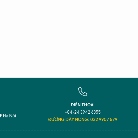
X
T
Hãy h
An N
ĐIỆN THOẠI
+84-24 3942 6355
P Hà Nội
ĐƯỜNG DÂY NÓNG: 032 9907 579
5 điểm nghẽn của Hà Nội
giải pháp xử lý đ