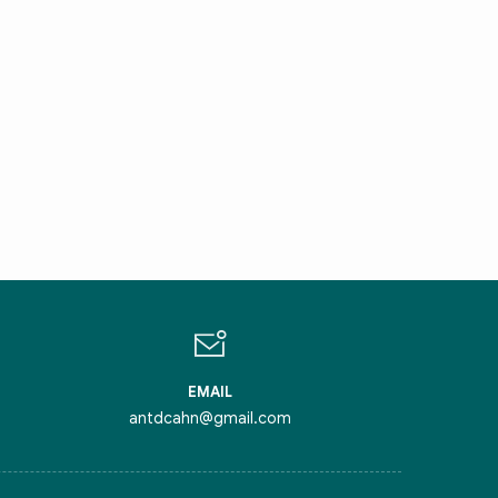
IN CHÀO,
ÔI LÀ CHATBOT CỦA
ỏi tôi bất kỳ điều gì bạn cần biết về
inh Thủ Đô nhé. Tôi sẵn sàng hỗ trợ!
EMAIL
antdcahn@gmail.com
iểm nghẽn của Thủ đô