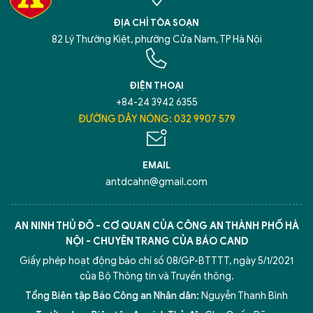
XIN CHÀO,
ĐỊA CHỈ TÒA SOẠN
TÔI LÀ CHATBOT CỦA
82 Lý Thường Kiệt, phường Cửa Nam, TP Hà Nội
Hãy hỏi tôi bất kỳ điều gì bạn cần biết về
ĐIỆN THOẠI
An Ninh Thủ Đô nhé. Tôi sẵn sàng hỗ trợ!
+84-24 3942 6355
ĐƯỜNG DÂY NÓNG: 032 9907 579
EMAIL
antdcahn@gmail.com
AN NINH THỦ ĐÔ - CƠ QUAN CỦA CÔNG AN THÀNH PHỐ HÀ
NỘI - CHUYÊN TRANG CỦA BÁO CAND
Giấy phép hoạt động báo chí số 08/GP-BTTTT, ngày 5/1/2021
của Bộ Thông tin và Truyền thông.
Tổng Biên tập Báo Công an Nhân dân:
Nguyễn Thanh Bình