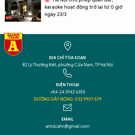
Hà Nội cho phép quán bar,
karaoke hoạt động trở lại từ 0 giờ
ngày 23/3
XIN CHÀO,
TÔI LÀ CHATBOT CỦA
ĐỊA CHỈ TÒA SOẠN
Hãy hỏi tôi bất kỳ điều gì bạn cần biết về
82 Lý Thường Kiệt, phường Cửa Nam, TP Hà Nội
An Ninh Thủ Đô nhé. Tôi sẵn sàng hỗ trợ!
ĐIỆN THOẠI
+84-24 3942 6355
ĐƯỜNG DÂY NÓNG: 032 9907 579
EMAIL
antdcahn@gmail.com