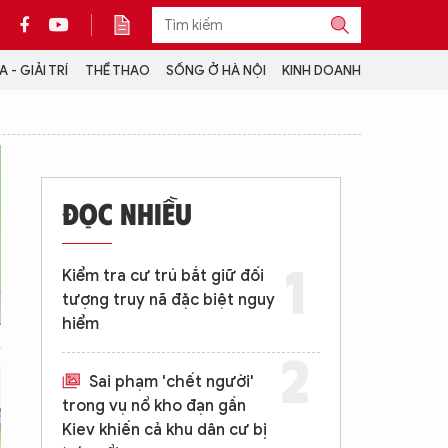
 - GIẢI TRÍ
THỂ THAO
SỐNG Ở HÀ NỘI
KINH DOANH
THÔNG TIN THÊM
CỘNG TÁC VỚI ANTĐ
ĐỌC NHIỀU
TRA CỨU XE
HOTLINE: 032 9907 579
Kiểm tra cư trú bắt giữ đối
tượng truy nã đặc biệt nguy
hiểm
Sai phạm 'chết người'
trong vụ nổ kho đạn gần
Kiev khiến cả khu dân cư bị