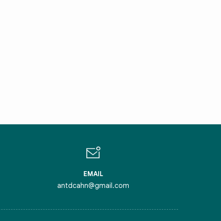
IN CHÀO,
ÔI LÀ CHATBOT CỦA
ỏi tôi bất kỳ điều gì bạn cần biết về
inh Thủ Đô nhé. Tôi sẵn sàng hỗ trợ!
EMAIL
antdcahn@gmail.com
iểm nghẽn của Thủ đô