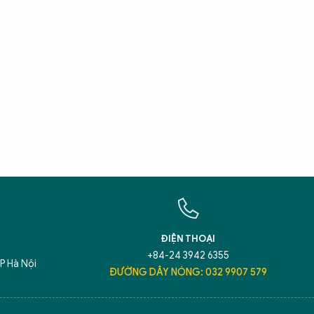
X
T
Hãy h
An N
ĐIỆN THOẠI
+84-24 3942 6355
P Hà Nội
ĐƯỜNG DÂY NÓNG: 032 9907 579
5 điểm nghẽn của Hà Nội
giải pháp xử lý đ