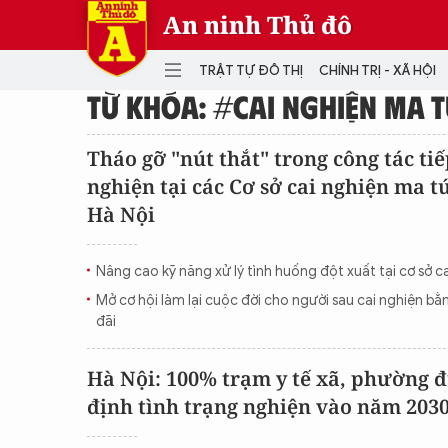
An ninh Thủ đô
TRẬT TỰ ĐÔ THỊ
CHÍNH TRỊ - XÃ HỘI
TỪ KHÓA: #CAI NGHIỆN MA T
DANH MỤC
Tháo gỡ "nút thắt" trong công tác ti
nghiện tại các Cơ sở cai nghiện ma t
TRẬT TỰ ĐÔ THỊ
CHÍ
Hà Nội
THẾ GIỚI
PH
Quân sự
Nâng cao kỹ năng xử lý tình huống đột xuất tại cơ sở c
THÀNH PHỐ THÔNG MINH
VĂ
Mở cơ hội làm lại cuộc đời cho người sau cai nghiện bằ
THỂ THAO
SỐ
đãi
KINH DOANH
MU
Hà Nội: 100% trạm y tế xã, phường đ
định tình trạng nghiện vào năm 203