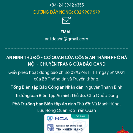
+84-24 3942 6355
ĐƯỜNG DÂY NÓNG: 032 9907 579
Hãy hỏi tôi bất kỳ điều gì bạn cần biết về
An Ninh Thủ Đô nhé. Tôi sẵn sàng hỗ trợ!
EMAIL
antdcahn@gmail.com
AN NINH THỦ ĐÔ - CƠ QUAN CỦA CÔNG AN THÀNH PHỐ HÀ
NỘI - CHUYÊN TRANG CỦA BÁO CAND
Giấy phép hoạt động báo chí số 08/GP-BTTTT, ngày 5/1/2021
của Bộ Thông tin và Truyền thông.
Tổng Biên tập Báo Công an Nhân dân:
Nguyễn Thanh Bình
Trưởng ban Biên tập An ninh Thủ đô:
Chu Quốc Dũng
Phó Trưởng ban Biên tập An ninh Thủ đô:
Vũ Mạnh Hùng
,
5 điểm nghẽn của Hà Nội
giải pháp xử lý điểm nghẽn của
Lưu Hồng Quân
,
Đỗ Trần Quân