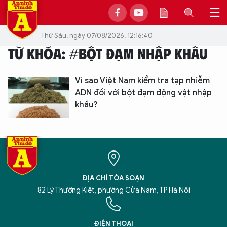
Thứ Sáu, ngày 07/08/2026, 12:16:40
TỪ KHÓA: #BỘT ĐẠM NHẬP KHẨU
Vì sao Việt Nam kiểm tra tạp nhiễm
ADN đối với bột đạm động vật nhập
khẩu?
ĐỊA CHỈ TÒA SOẠN
82 Lý Thường Kiệt, phường Cửa Nam, TP Hà Nội
XIN CHÀO,
TÔI LÀ CHATBOT CỦA
ĐIỆN THOẠI