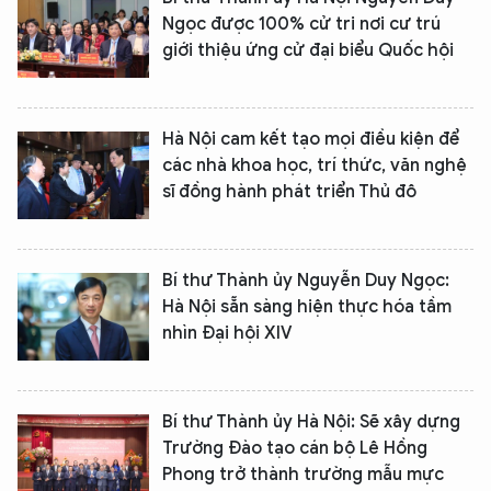
Ngọc được 100% cử tri nơi cư trú
giới thiệu ứng cử đại biểu Quốc hội
XIN CHÀO,
TÔI LÀ CHATBOT CỦA
Hà Nội cam kết tạo mọi điều kiện để
các nhà khoa học, trí thức, văn nghệ
Hãy hỏi tôi bất kỳ điều gì bạn cần biết về
sĩ đồng hành phát triển Thủ đô
An Ninh Thủ Đô nhé. Tôi sẵn sàng hỗ trợ!
Bí thư Thành ủy Nguyễn Duy Ngọc:
Hà Nội sẵn sàng hiện thực hóa tầm
nhìn Đại hội XIV
Bí thư Thành ủy Hà Nội: Sẽ xây dựng
Trường Đào tạo cán bộ Lê Hồng
Phong trở thành trường mẫu mực