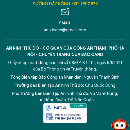
ĐƯỜNG DÂY NÓNG: 032 9907 579
EMAIL
antdcahn@gmail.com
AN NINH THỦ ĐÔ - CƠ QUAN CỦA CÔNG AN THÀNH PHỐ HÀ
NỘI - CHUYÊN TRANG CỦA BÁO CAND
Giấy phép hoạt động báo chí số 08/GP-BTTTT, ngày 5/1/2021
của Bộ Thông tin và Truyền thông.
Tổng Biên tập Báo Công an Nhân dân:
Nguyễn Thanh Bình
Trưởng ban Biên tập An ninh Thủ đô:
Chu Quốc Dũng
Phó Trưởng ban Biên tập An ninh Thủ đô:
Vũ Mạnh Hùng
,
5 điểm nghẽn của Hà Nội
giải pháp xử lý điểm nghẽn của
Lưu Hồng Quân
,
Đỗ Trần Quân