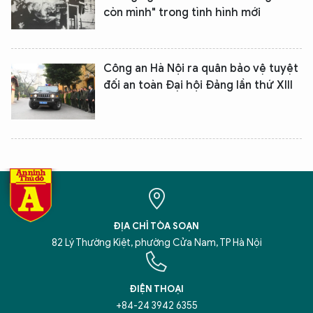
còn mình" trong tình hình mới
Công an Hà Nội ra quân bảo vệ tuyệt
đối an toàn Đại hội Đảng lần thứ XIII
XIN CHÀO,
TÔI LÀ CHATBOT CỦA
Hãy hỏi tôi bất kỳ điều gì bạn cần biết về
An Ninh Thủ Đô nhé. Tôi sẵn sàng hỗ trợ!
ĐỊA CHỈ TÒA SOẠN
82 Lý Thường Kiệt, phường Cửa Nam, TP Hà Nội
ĐIỆN THOẠI
+84-24 3942 6355