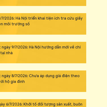
/7/2026: Hà Nội triển khai tiện ích tra cứu giấy
rên môi trường số
t ngày 9/7/2026: Hà Nội hướng dẫn mới về chi
IN CHÀO,
tại nhà
ÔI LÀ CHATBOT CỦA
t ngày 8/7/2026: Chưa áp dụng giá điện theo
ới hộ gia đình
ỏi tôi bất kỳ điều gì bạn cần biết về
inh Thủ Đô nhé. Tôi sẵn sàng hỗ trợ!
ày 6/7/2026: Khởi tố đối tượng sản xuất, buôn