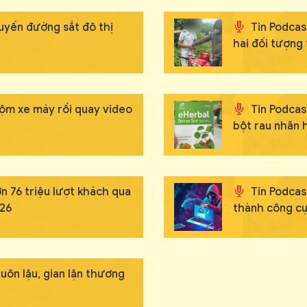
tuyến đường sắt đô thị
Tin Podcast
hai đối tượng
rộm xe máy rồi quay video
Tin Podcas
bột rau nhãn 
n 76 triệu lượt khách qua
Tin Podcast
026
thành công cụ
ôn lậu, gian lận thương