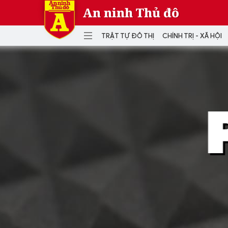
An ninh Thủ đô
TRẬT TỰ ĐÔ THỊ
CHÍNH TRỊ - XÃ HỘI
DANH MỤC
TRẬT TỰ ĐÔ THỊ
CHÍ
THẾ GIỚI
PH
Quân sự
THÀNH PHỐ THÔNG MINH
VĂ
THỂ THAO
SỐ
KINH DOANH
MU