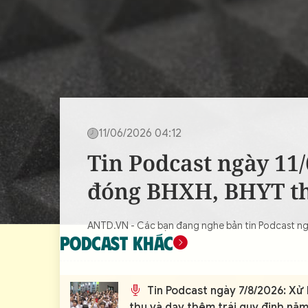
CON ĐƯỜNG KHỞI NGHIỆP
11/06/2026 04:12
Tin Podcast ngày 11
đóng BHXH, BHYT th
ANTD.VN - Các bạn đang nghe bản tin Podcast ngà
PODCAST KHÁC
Tin Podcast ngày 7/8/2026: Xử 
thu và dạy thêm trái quy định nă