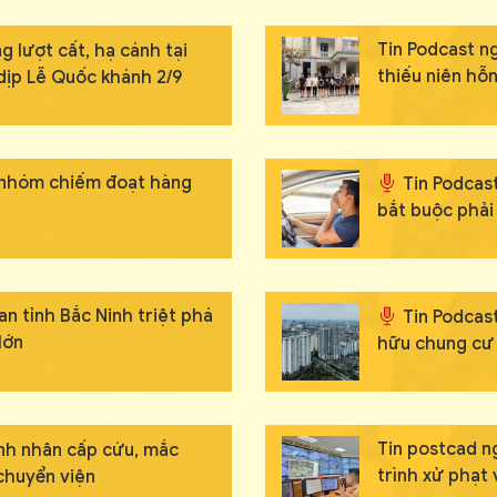
Tin Podcast n
g lượt cất, hạ cánh tại
thiếu niên hỗ
 dịp Lễ Quốc khánh 2/9
ổ nhóm chiếm đoạt hàng
Tin Podcast
bắt buộc phải 
an tỉnh Bắc Ninh triệt phá
Tin Podcas
lớn
hữu chung cư 
Tin postcad n
ệnh nhân cấp cứu, mắc
trình xử phạt
chuyển viện