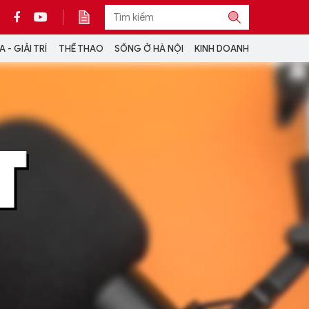
 - GIẢI TRÍ
THỂ THAO
SỐNG Ở HÀ NỘI
KINH DOANH
THÔNG TIN THÊM
CỘNG TÁC VỚI ANTĐ
TRA CỨU XE
HOTLINE: 032 9907 579