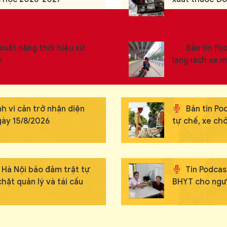
xuất nâng thời hiệu xử
Bản tin Pod
m
lạng lách xe m
h vi cản trở nhận diện
Bản tin Po
gày 15/8/2026
tự chế, xe ch
 Hà Nội bảo đảm trật tự
Tin Podcast
chặt quản lý và tái cấu
BHYT cho ngư