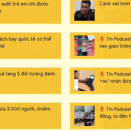
Cảnh sát hình 
 xuất trẻ em chỉ được
y
hách bay quốc tế có thể
Tin Podcas
Bài
nạn giao thô
uả tang 5 đối tượng đánh
Tin Podcas
'rác' nhận đư
lừa 3.000 người, chiếm
Tin Podcast
đồng, tù đến 1