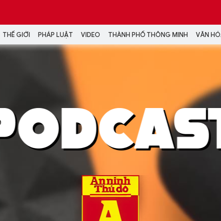
THẾ GIỚI
PHÁP LUẬT
VIDEO
THÀNH PHỐ THÔNG MINH
VĂN HÓA
MEDIA
NH TRỊ - XÃ HỘI
VIDEO
Đại hội Đảng
PODCAST
ÁP LUẬT
ẢNH
LONGFORM
N HÓA - GIẢI TRÍ
INFOGRAPHIC
NG Ở HÀ NỘI
LỊCH VẠN SỰ
LTIMEDIA
Podcast
Video
Ảnh
Infographic