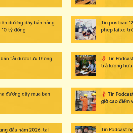
 hiện đường dây bán hàng
Tin postcad 12
 10 tỷ đồng
phép lái xe t
 bán tải được lưu thông
Tin Podcas
X
trả lương hưu 
T
 phá đường dây mua bán
Tin Podcas
giờ cao điểm v
Hãy h
An N
Tin Podcast ng
háng đầu năm 2026, tai