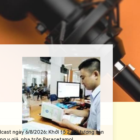
cast ngày 6/8/2026: Khởi tố 2 đối tượng sản
ng y giả, pha trộn Paracetamol